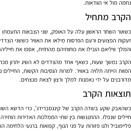
נחמה מול אי הוודאות.
הקרב מתחיל
כשאור השחר הראשון עלה על האופק, שני הצבאות התעמתו 
זעקות הפצועים ורעם הפרסות מילאו את האוויר כששני הצדדי
והמלך וויליאם הובילו את כוחותיהם מהחזית, אספו את חייליהם
הקרב נמשך שעות, כשאף אחד מהצדדים לא השיג יתרון מכר
המוות הייתה תלויה באוויר. למרות הנסיבות הקשות, החיילים 
מדורבנים על ידי נאמנות למלך ורצון לצאת מנצחים.
תוצאות הקרב
כשהאבק שקע בשדה הקרב של קינגסברידג', כרי הדשא השופ
חיילים שנפלו. ההתנגשות בין שתי הממלכות האדירות הותירה
פליימוביל ולגו פזורות על פני הנוף, קפואות ברגעי הלחימה הא