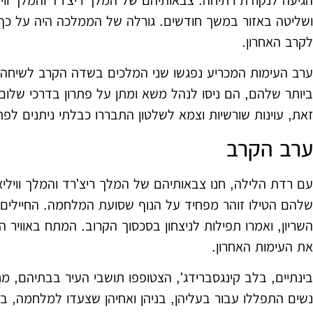
הגיעה לנקודת רתיחה. צבאותיהם של המלך ריצ'רד והמלך וויל
ושליטה באזור במשך חודשים. גורלה של הממלכה היה על כף 
לקרב האחרון.
ערב העימות המכריע נפגשו שני המלכים בשדה הקרב לשיחה. 
ביותר שלהם, הם ניסו לנהל משא ומתן על פתרון בדרכי שלום
זאת, עוינות שורשיות וצמא לשלטון התבררו כבלתי ניתנים לפת
ערב הקרב
עם רדת הלילה, חנו צבאותיהם של המלך ריצ'רד והמלך ווילי
שלהם הטילו זוהר מפחיד על הנוף שסועת המלחמה. החיילים 
השריון, ואמרו תפילות לניצחון בסכסוך הקרוב. המתח באוויר 
את העימות האחרון.
בינתיים, בלב קינגסברידג', הצטופפו תושבי העיר בבתיהם, מ
נשים התפללו עבור בעליהן, בניהן ואחיהן שצעדו למלחמה, ב