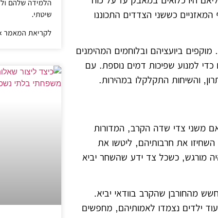
יאם היו כלואים במאבק עז על כוח
הלמידה שלהם ול
המאזניים כששני הצדדים התכוננו
שיטתי.
לקריאת המאמר »
מוקפים ביועציהם ובלוחמים המהימנים
 כדי למנוע שפיכות דמים נוספת. עם
רון, והשיחות התקלקלו במהירות.
אם משני צדי שדה הקרב, המדורות
השחיזו את חרבותיהם, ליטשו את
היה מורגש, כשכל צד ידע שהשחר יביא
חשש מהחורבן שהקרב בוודאי יביא.
עוד ילדים נצמדו לאמותיהם, מחפשים