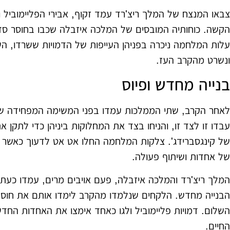
צבאו המנצח של המלך ריצ'רד עמד זקוף, אבירי הפליימוביל ו
הקשה. כוחותיה המובסים של המלכה איזבלה שכבו בחוסר סדר,
עלות המלחמה ניכרה בפניהן העייפות של הדמויות ששרדו, ה
ונשרט מהקרב העז.
בנייה מחדש ופיוס
לאחר הקרב, שתי הממלכות עמדו בפני המשימה המפחידה של ב
עבדו זו לצד זו, והניחו בצד את המחלוקות ביניהן כדי לתקן 
של קינגסברידג'. צלקות המלחמה החלו אט אט לדעוך כאשר
של אחדות ושיתוף פעולה.
המלך ריצ'רד והמלכה איזבלה, פעם אויבים מרים, עמדו כעת
הבנייה מחדש. הלקחים שנלמדו מהקרב לימדו אותם את חוס
השלום. דמויות פליימוביל ולגו כאחד אימצו את האחדות החדשה
החיים.