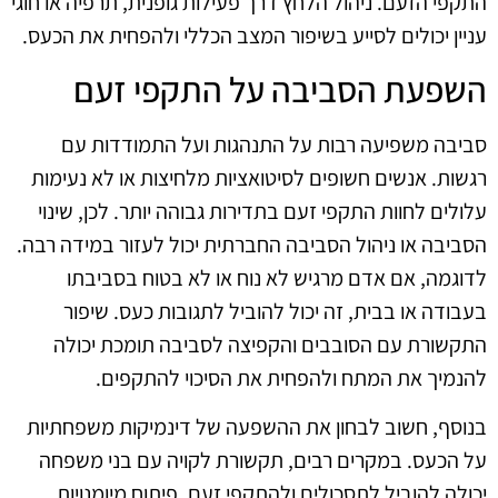
התקפי הזעם. ניהול הלחץ דרך פעילות גופנית, תרפיה או חוגי
עניין יכולים לסייע בשיפור המצב הכללי ולהפחית את הכעס.
השפעת הסביבה על התקפי זעם
סביבה משפיעה רבות על התנהגות ועל התמודדות עם
רגשות. אנשים חשופים לסיטואציות מלחיצות או לא נעימות
עלולים לחוות התקפי זעם בתדירות גבוהה יותר. לכן, שינוי
הסביבה או ניהול הסביבה החברתית יכול לעזור במידה רבה.
לדוגמה, אם אדם מרגיש לא נוח או לא בטוח בסביבתו
בעבודה או בבית, זה יכול להוביל לתגובות כעס. שיפור
התקשורת עם הסובבים והקפיצה לסביבה תומכת יכולה
להנמיך את המתח ולהפחית את הסיכוי להתקפים.
בנוסף, חשוב לבחון את ההשפעה של דינמיקות משפחתיות
על הכעס. במקרים רבים, תקשורת לקויה עם בני משפחה
יכולה להוביל לתסכולים ולהתקפי זעם. פיתוח מיומנויות