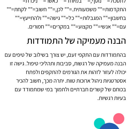
לתסכול="" נוסף,="" במיוחד="" כאשר="" ניכרת=""
התקדמות="" משמעותית.="" לכן,="" חשוב="" לקחת=""
בחשבון="" המגבלות="" כל="" גישה="" ולהתייעץ=""
עם="" אנשי="" מקצוע="" במקרים="" חמורים.
הבנה מעמיקה של התמודדות
בהתמודדות עם התקפי זעם, יש צורך בשילוב של טיפים עם
הבנה מעמיקה של רגשות, סביבות ותהליכי טיפול. גישה זו
יכולה לעזור לזהות את הגורמים להתקפים ולפתח
אסטרטגיות ניהול ארוכות טווח. יתרה מכך, חשוב להכיר
בכוחם של קשרים חברתיים ולתמוך במי שמתמודד עם
בעיות רגשיות.