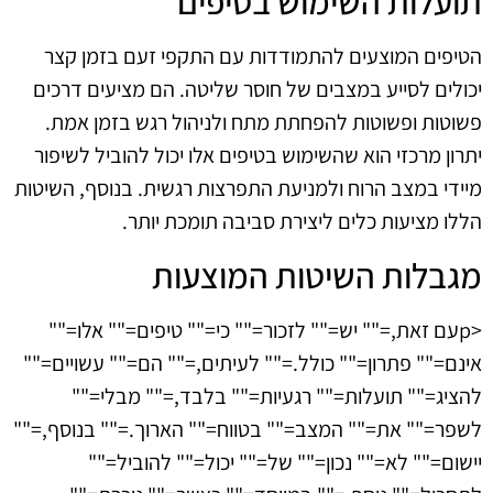
תועלות השימוש בטיפים
הטיפים המוצעים להתמודדות עם התקפי זעם בזמן קצר
יכולים לסייע במצבים של חוסר שליטה. הם מציעים דרכים
פשוטות ופשוטות להפחתת מתח ולניהול רגש בזמן אמת.
יתרון מרכזי הוא שהשימוש בטיפים אלו יכול להוביל לשיפור
מיידי במצב הרוח ולמניעת התפרצות רגשית. בנוסף, השיטות
הללו מציעות כלים ליצירת סביבה תומכת יותר.
מגבלות השיטות המוצעות
<pעם זאת,="" יש="" לזכור="" כי="" טיפים="" אלו=""
אינם="" פתרון="" כולל.="" לעיתים,="" הם="" עשויים=""
להציג="" תועלות="" רגעיות="" בלבד,="" מבלי=""
לשפר="" את="" המצב="" בטווח="" הארוך.="" בנוסף,=""
יישום="" לא="" נכון="" של="" יכול="" להוביל=""