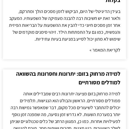
בקלות
בעידן הדיגיטלי של היום, הביקוש לזמן מסכים הולך ומתרקם,
ולאור זאת יש חשיבות רבה להבנה מעמיקה של השפעותיו. המעקב
אחר זמן מסכים חיוני כדי להבין את ההשפעות על הבריאות הפיזית
והנפשית, כמו גם על התפתחות הילד. זיהוי סימנים מוקדמים של
שימוש לא מתון יכול לסייע במניעת בעיות עתידיות.
לקריאת המאמר »
למידה מרחוק בזום: יתרונות וחסרונות בהשוואה
למודלים מסורתיים
למידה מרחוק בזום מציעה יתרונות רבים שמבדילים אותה
ממודלים מסורתיים. הראשון והבולט הוא הנגישות. תלמידים
יכולים להתחבר לשיעורים מכל מקום, דבר שמאפשר גמישות רבה
יותר במערכת השעות. לא נדרש זמן נסיעה, מה שמפנה זמן נוסף
לפעילויות אחרות. כמו כן, המגוון הרחב של כלים טכנולוגיים שניתן
לשלב בשיעורים, כגון מצגות, סקרים ושיתוף מסך, תורם להנגשה