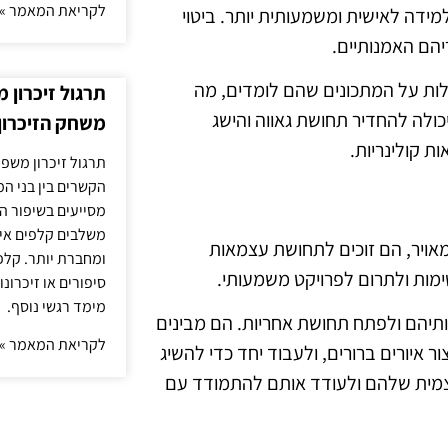
לקריאת המאמר »
מידה לאישית ומשמעותית יותר. ביטוי
יהם האמנותיים.
עלות על המתכונים שהם לומדים, מה
תרגול זיכרון 
כולה להחדיר תחושת גאווה והישג
משחק הזיכרון
ת קולינריות.
תרגול זיכרון משפח
הקשרים בין בני ה
מסייעים בשיפור הי
משלבים קלפים איש
מאויר, הם זוכים לתחושת עצמאות
ומחברת יותר. קלפי
מות ולתרום לפרויקט משמעותי.
סיפורים או זיכרו
מימד רגשי נוסף.
לותיהם ולפתח תחושת אחריות. הם מבינים
לקריאת המאמר »
 איורים ברורים, ולעבוד יחד כדי להשיג
צמית שלהם ולעודד אותם להתמודד עם