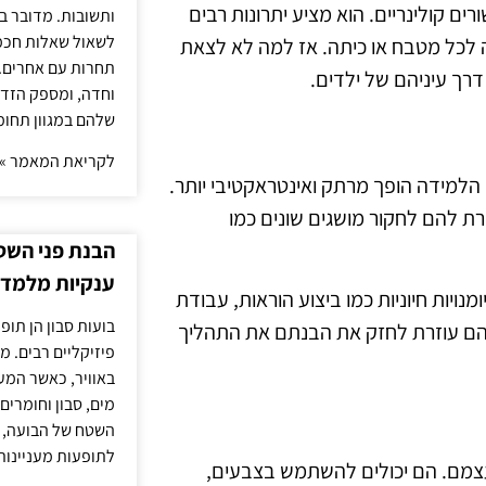
ים קולינריים. הוא מציע יתרונות רבים
ותשובות. מדובר ב
לשאול שאלות חכמו
 לכל מטבח או כיתה. אז למה לא לצאת
תחרות עם אחרים. 
רך עיניהם של ילדים.
וחדה, ומספק הזד
שלהם במגוון תחומ
לקריאת המאמר »
הלמידה הופך מרתק ואינטראקטיבי יותר.
רת להם לחקור מושגים שונים כמו
הבנת פני השטח
ענקיות מלמדת
ויות חיוניות כמו ביצוע הוראות, עבודת
בועות סבון הן תו
להם עוזרת לחזק את הבנתם את התהליך
פיזיקליים רבים. מ
באוויר, כאשר המ
מים, סבון וחומרים
השטח של הבועה, ה
לתופעות מעניינות
צמם. הם יכולים להשתמש בצבעים,