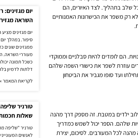
ל שלב בתהליך. לצד האיורים, הם
יום מגזינים: ר
א רק משפר את הכישרונות האמנותיים
השראה מגזירי
.
יום מגזינים מציע 
סיפור. במהלך יום
ממגזינים שונים כ
מעוררי השראה. ה
נויות. הם לומדים להיות סבלניים וממוקדי
כשכל תמונה יכולה
ים עוזרת לשפר את כישורי השפה שלהם
דלתות לדמיון בלת
לתו ועד סופו מגביר את הביטחון
לקריאת המאמר »
טורניר שליפה 
ילוב ילדים במטבח. זה מספק דרך מהנה
שאלות חכמות 
תיות שלהם. הספר יכול לשמש כמדריך
טורניר "שליפה מה
 מהנה לכל המעורבים. לסיכום, יצירת
לאנשים המעונייני