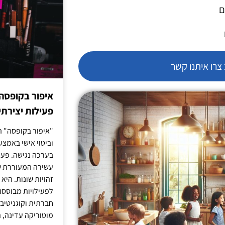
ם
רו איתנו קשר
איפור בקופסה
פעילות יצירתי
"איפור בקופסה" ה
וביטוי אישי באמצעו
בערכה נגישה. פעי
עשירה המעוררת ש
זהויות שונות. הי
לפעילויות מבוססו
חברתית וקוגניטיב
מוטוריקה עדינה, ת