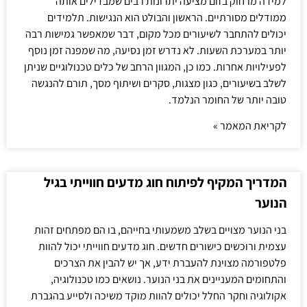
למידה מרחוק בזום מציעה יתרונות רבים שמבדילים אותה
ממודלים מסורתיים. הראשון והבולט הוא הנגישות. תלמידים
יכולים להתחבר לשיעורים מכל מקום, דבר שמאפשר גמישות רבה
יותר במערכת השעות. לא נדרש זמן נסיעה, מה שמפנה זמן נוסף
לפעילויות אחרות. כמו כן, המגוון הרחב של כלים טכנולוגיים שניתן
לשלב בשיעורים, כגון מצגות, סקרים ושיתוף מסך, תורם להנגשה
טובה יותר של החומר הנלמד.
לקריאת המאמר »
המדריך המקיף לפיתוח חוג מדעים חווייתי בגיל
הנוער
בני הנוער מצויים בשלב משמעותי בחייהם, בו הם מפתחים זהות
עצמית ורוכשים כישורים חדשים. חוג מדעים חווייתי יכול להוות
פלטפורמה מצוינת להעברת ידע, אך יש להבין את הצרכים
והתחומים המעניינים את בני הנוער. נושאים כמו טכנולוגיה,
אקולוגיה וחקר החלל יכולים להוות מוקד משיכה ולסייע בהגברת