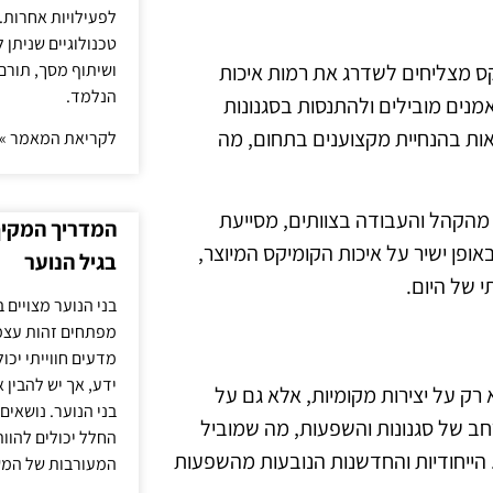
לפעילויות אחרות. 
טכנולוגיים שניתן 
ושיתוף מסך, תורם
קס מצליחים לשדרג את רמות איכות
הנלמד.
מנים מובילים ולהתנסות בסגנונות
אות בהנחיית מקצוענים בתחום, מה
לקריאת המאמר »
ב מהקהל והעבודה בצוותים, מסייעת
המדריך המקיף 
ופן ישיר על איכות הקומיקס המיוצר,
בגיל הנוער
 של היום.
בני הנוער מצויים 
מפתחים זהות עצמי
מדעים חווייתי יכ
ידע, אך יש להבין 
רק על יצירות מקומיות, אלא גם על
בני הנוער. נושאים 
רחב של סגנונות והשפעות, מה שמוביל
החלל יכולים להוו
. הייחודיות והחדשנות הנובעות מהשפעות
המעורבות של המ