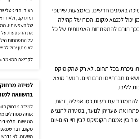
מיכה באמנים חדשים. באמצעות שיתופי
בעידן הדיגיטלי של
ומתרקם, ולאור זא
מן יכול למצוא מקום. הכוח של קהילה
של השפעותיו. המעק
ובכך תורם להתפתחות האמנותית של כל
את ההשפעות על הב
על התפתחות הילד.
לא מתון יכול לסיי
לקריאת המאמר »
ו ניכרת בכל תחום. לא רק שהקומיקס
שאים חברתיים ותרבותיים. הנוער מוצא
למידה מרחוק ב
ת לליבו.
בהשוואה למוד
להתמודד עם בעיות כמו אפליה, זהות
למידה מרחוק בזום
 פתחו את שעריהן לנוער, במטרה להנגיש
אותה ממודלים מסו
ר בין אמנות הקומיקס לבין חיי היום-יום
הנגישות. תלמידים
מקום, דבר שמאפש
השעות. לא נדרש ז