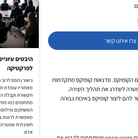
ם
רו איתנו קשר
היבטים עיוניי
לפרקטיקה
לם הקומיקס. סדנאות קומיקס מתקדמות
גישור נתפס לרוב כ
מאחוריו עומדת תש
 במטרה לשדרג את תהליך היצירה.
תקשורת וקבלת החל
הם ליצור קומיקס באיכות גבוהה
מתחומים כמו פסיכו
המשחקים ופילוסופי
מאפשרת לראות בג
חשיבתית שמטרתה ש
אדם.
ישנה מגמה גוברת לשלב נרטיבים אישיים בקומיקס. סדנאות רבות encourage משתתפים להביא את