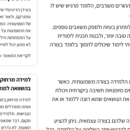
הורים מעורבים, הלומד מרגיש שיש לו
בעידן הדיגיטלי של
ומתרקם, ולאור זא
של השפעותיו. המעק
 לפתרון בעיות ולספק משאבים נוספים.
את ההשפעות על הב
טובה יותר, ולבנות תכנית לימודית
על התפתחות הילד.
ותי לימוד שיכולים לתמוך בלומד בצורה
לא מתון יכול לסיי
לקריאת המאמר »
למידה מרחוק ב
ת הלמידה בצורה משמעותית. כאשר
בהשוואה למוד
יומנויות חשיבה ביקורתית ויכולת
את הנושאים שהוא רוצה ללמוד או את
למידה מרחוק בזום
אותה ממודלים מסו
הנגישות. תלמידים
ה שלהם בצורה עצמאית. ניתן להציע
מקום, דבר שמאפש
השעות. לא נדרש ז
הם להרגיש יותר בשליטה על הלמידה. ככל