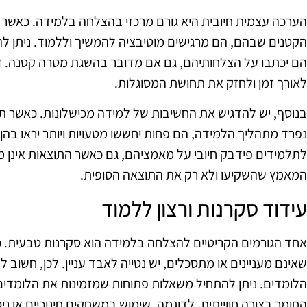
הערכה עצמית חיובית היא גורם מרכזי בהצלחה בלמידה. כאשר 
הקטנים שבהם, הם מרגישים מוטיבציה להמשיך וללמוד. ניתן להנ
הם יכתבו על הצלחותיהם, גם אם מדובר בהשגת מטרה קטנה. 
לאורך זמן ולחזק את תחושת המסוגלות.
בנוסף, יש להדגיש את החשיבות של למידה מכישלונות. כאשר תל
נפרד מתהליך הלמידה, הם פחות יחששו מטעויות ויותר יראו בהן
לתלמידים פידבק חיובי על מאמציהם, גם כאשר התוצאות אינן מ
המאמץ שהשקיעו ולא רק את התוצאה הסופית.
עידוד סקרנות ורצון ללמוד
אחד הגורמים הקריטיים להצלחה בלמידה הוא סקרנות טבעית. 
שאינם מעניינים או מתסכלים, יש נטייה לאבד עניין. לכן, חשוב
הלומדים. ניתן להתחיל משאלות פתוחות שמזמינות את הלומדים 
החומר בצורה חווייתית. לדוגמה, שימוש במשחקים חינוכיים או ני