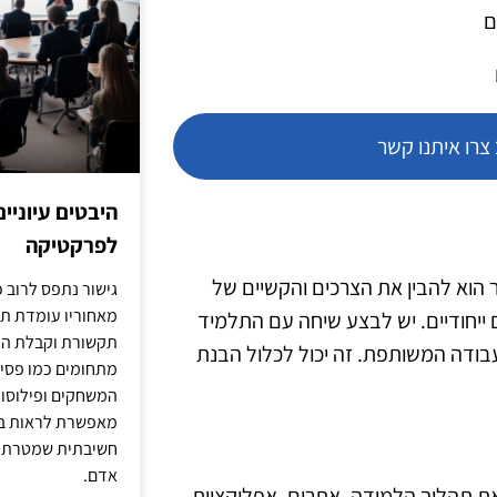
ם
רו איתנו קשר
היבטים עיוניי
לפרקטיקה
הוא להבין את הצרכים והקשיים של
גישור נתפס לרוב כ
מאחוריו עומדת תש
 ייחודיים. יש לבצע שיחה עם התלמיד
תקשורת וקבלת החל
ודה המשותפת. זה יכול לכלול הבנת
מתחומים כמו פסיכו
המשחקים ופילוסופי
מאפשרת לראות בג
חשיבתית שמטרתה ש
אדם.
את תהליך הלמידה. אתרים, אפליקציות