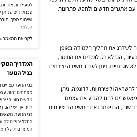
לפעילויות אחרות. 
ד עם אתגרים חדשים ולחפש פתרונות
טכנולוגיים שניתן 
ושיתוף מסך, תורם
הנלמד.
לקריאת המאמר »
כולה לשדרג את תהליך הלמידה באופן
יות, הם לא רק לומדים את החומר,
המדריך המקיף 
א שגרתיים. ניתן לעודד חשיבה יצירתית
בגיל הנוער
בני הנוער מצויים 
 להשראה וליצירתיות. לדוגמה, ניתן
מפתחים זהות עצמי
 המאפשרים להם להביע את עצמם
מדעים חווייתי יכ
 חדשות, הם יפתחו את החשיבה היצירתית
ידע, אך יש להבין 
בני הנוער. נושאים 
החלל יכולים להוו
המעורבות של המ