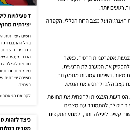
 רגועים יותר.
7 פעילויות ל
 האנרגיה ועל מצב הרוח הכללי. הקפדה
יצירתית מחוץ
חשיבה יצירתית היא
בגיל ההתבגרות. ה
בדרכים חדשניות, 
הבנה מעמיקה של ה
צעות אסטרטגיות הרפיה. כאשר
תורמת להצלחה בלי
 להפסיק את המערבולת הרגשית.
מיומנויות חברתיות
לות מאוד. נשימות עמוקות מתמקדות
חשיבה יצירתית עש
ת קצב הלב ולהרגיע את הנפש.
בעתיד.
לקריאת המאמר »
ת המודעות העצמית ולהפחית את תחושת
פור היכולת להתמודד עם מצבים
ות קשים ליעילה יותר, ולמנוע התקפים
כיצד לזהות ס
מסכים בקלות