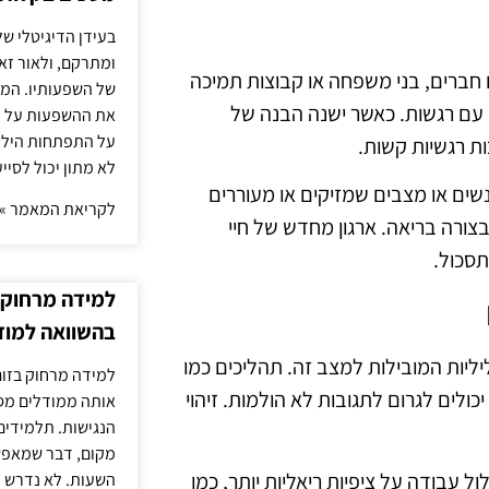
בעידן הדיגיטלי של
ומתרקם, ולאור זא
 חברים, בני משפחה או קבוצות תמיכה
של השפעותיו. המעק
 עם רגשות. כאשר ישנה הבנה של
את ההשפעות על הב
על התפתחות הילד.
ת רגשיות קשות.
לא מתון יכול לסיי
שים או מצבים שמזיקים או מעוררים
לקריאת המאמר »
צורה בריאה. ארגון מחדש של חיי
סכול.
למידה מרחוק ב
בהשוואה למוד
ליות המובילות למצב זה. תהליכים כמו
למידה מרחוק בזום
ולים לגרום לתגובות לא הולמות. זיהוי
אותה ממודלים מסו
הנגישות. תלמידים
מקום, דבר שמאפש
ול עבודה על ציפיות ריאליות יותר, כמו
השעות. לא נדרש ז