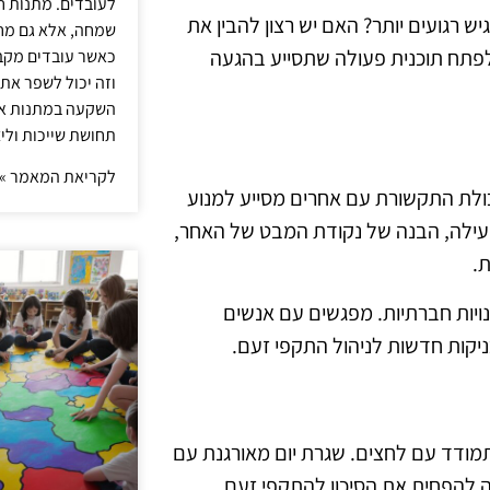
לעובדים. מתנות ח
 רגועים יותר? האם יש רצון להבין את
שמחה, אלא גם מחז
ן לפתח תוכנית פעולה שתסייע בהגעה
כאשר עובדים מקבל
וזה יכול לשפר את 
השקעה במתנות איכ
תחושת שייכות וליצ
לקריאת המאמר »
 יכולת התקשורת עם אחרים מסייע למנוע
פעילה, הבנה של נקודת המבט של האחר,
ת.
מנויות חברתיות. מפגשים עם אנשים
כניקות חדשות לניהול התקפי זעם.
תמודד עם לחצים. שגרת יום מאורגנת עם
ולה להפחית את הסיכון להתקפי זעם.