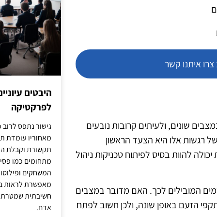
ם
רו איתנו קשר
היבטים עיוניי
לפרקטיקה
צבים שונים, ולעיתים קרובות נובעים
גישור נתפס לרוב כ
מאחוריו עומדת תש
של רגשות אלו היא הצעד הראשון
תקשורת וקבלת החל
ולה להוות בסיס לפיתוח טכניקות ניהול
מתחומים כמו פסיכו
המשחקים ופילוסופי
מאפשרת לראות בג
רמים המובילים לכך. האם מדובר במצבים
חשיבתית שמטרתה ש
קפי הזעם באופן שונה, ולכן חשוב לפתח
אדם.