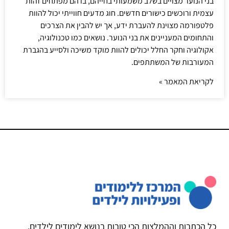
בני הנוער מצויים בשלב משמעותי בחייהם, בו הם מפתחים זהות
עצמית ורוכשים כישורים חדשים. חוג מדעים חווייתי יכול להוות
פלטפורמה מצוינת להעברת ידע, אך יש להבין את הצרכים
והתחומים המעניינים את בני הנוער. נושאים כמו טכנולוגיה,
אקולוגיה וחקר החלל יכולים להוות מוקד משיכה ולסייע בהגברת
המעורבות של המשתתפים.
לקריאת המאמר »
כל הכתבות וההמלצות הכי טובות בנושא לימודים לילדים,