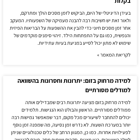
בקלות
בעידן הדיגיטלי של היום, הביקוש לזמן מסכים הולך ומתרקם,
ולאור זאת יש חשיבות רבה להבנה מעמיקה של השפעותיו. המעקב
אחר זמן מסכים חיוני כדי להבין את ההשפעות על הבריאות הפיזית
והנפשית, כמו גם על התפתחות הילד. זיהוי סימנים מוקדמים של
שימוש לא מתון יכול לסייע במניעת בעיות עתידיות.
לקריאת המאמר »
למידה מרחוק בזום: יתרונות וחסרונות בהשוואה
למודלים מסורתיים
למידה מרחוק בזום מציעה יתרונות רבים שמבדילים אותה
ממודלים מסורתיים. הראשון והבולט הוא הנגישות. תלמידים
יכולים להתחבר לשיעורים מכל מקום, דבר שמאפשר גמישות רבה
יותר במערכת השעות. לא נדרש זמן נסיעה, מה שמפנה זמן נוסף
לפעילויות אחרות. כמו כן, המגוון הרחב של כלים טכנולוגיים שניתן
לשלב בשיעורים, כגון מצגות, סקרים ושיתוף מסך, תורם להנגשה