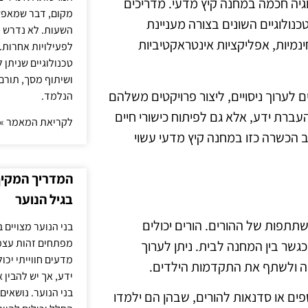
גיה חכמה במחנה קיץ מדעי. מדריכים
מקום, דבר שמאפש
נולוגיים השונים בצורה מעניינת
השעות. לא נדרש ז
נמיות, אפליקציות אינטראקטיביות
לפעילויות אחרות. 
טכנולוגיים שניתן 
ושיתוף מסך, תורם
 לערוך ניסויים, ליצור פרויקטים משלהם
הנלמד.
רת ידע, אלא גם לפיתוח כישורי חיים
לקריאת המאמר »
ב הכשרה כזו במחנה קיץ מדעי עשוי
המדריך המקיף 
בגיל הנוער
תפות של ההורים. הורים יכולים
בני הנוער מצויים 
מפתחים זהות עצמי
ר בין המחנה לבית. ניתן לערוך
מדעים חווייתי יכ
ה ולשתף את התקדמות הילדים.
ידע, אך יש להבין 
בני הנוער. נושאים 
ים או סדנאות להורים, שבהן הם ילמדו