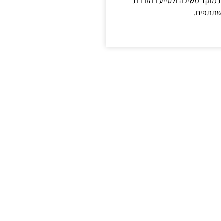
ת מוקד משיכה ולסייע בהגברת
שתתפים.