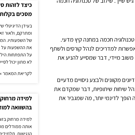
יש שייך. שילוב של טכנולוגיה חכמה
כיצד לזהות ס
מסכים בקלות
בעידן הדיגיטלי של
ומתרקם, ולאור זא
כנולוגיה חכמה במחנה קיץ מדעי.
של השפעותיו. המעק
את ההשפעות על הב
מות כמו Google Classroom או Microsoft Teams מאפשרות למדריכים לנהל קורסים ולשתף
על התפתחות הילד.
משוב מיידי, דבר שמסייע להניע את
לא מתון יכול לסיי
לקריאת המאמר »
נים מקוונים ולבצע ניסויים מדעיים
לנהל שיחות שיתופיות, דבר שמקדם את
 הופך לדינמי יותר, מה שמגביר את
למידה מרחוק ב
בהשוואה למוד
למידה מרחוק בזום
אותה ממודלים מסו
הנגישות. תלמידים