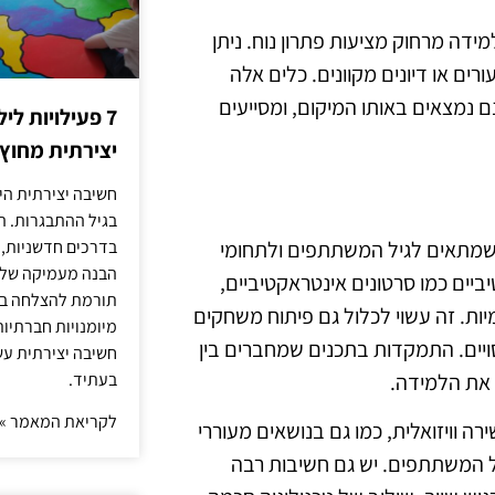
ידה מרחוק מציעות פתרון נוח. ניתן
מו Zoom או Google Meet לקיום שיעורים או דיונים מקוונים. כלים אלה
נמצאים באותו המיקום, ומסייעים
7 פעילויות ל
יצירתית מחוץ
חשיבה יצירתית היא
בגיל ההתבגרות. ה
ם שמתאים לגיל המשתתפים ולתחומי
בדרכים חדשניות, 
הבנה מעמיקה של ה
ביים כמו סרטונים אינטראקטיביים,
תורמת להצלחה בלי
יות. זה עשוי לכלול גם פיתוח משחקים
מיומנויות חברתיות
ויים. התמקדות בתכנים שמחברים בין
חשיבה יצירתית עש
 את הלמידה.
בעתיד.
לקריאת המאמר »
ה וויזואלית, כמו גם בנושאים מעוררי
ל המשתתפים. יש גם חשיבות רבה