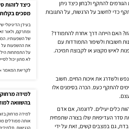
ורמים להתקף ולבחון כיצד ניתן
כיצד לזהות ס
קף כדי לחשוב על הרגשות, על התגובות
מסכים בקלות
בעידן הדיגיטלי של
ומתרקם, ולאור זא
זו? האם הייתה דרך אחרת להתמודד?
של השפעותיו. המעק
נות חשובות ולשיפור התמודדות עם
את ההשפעות על הב
פנות לאיש מקצוע או לקבוצת תמיכה.
על התפתחות הילד.
לא מתון יכול לסיי
לקריאת המאמר »
נפש ולשדרג את איכות החיים. חשוב
מים להתקף כעס. הכרה בסימנים אלו
למידה מרחוק ב
עצם.
בהשוואה למוד
הוות כלים יעילים. לדוגמה, אם אדם
למידה מרחוק בזום
את סדר העדיפויות שלו בצורה שתפחית
אותה ממודלים מסו
בדת, גם במצבים קשים, זאת על ידי
הנגישות. תלמידים