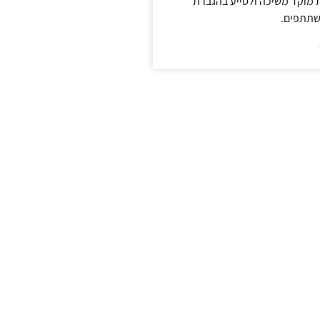
ת מוקד משיכה ולסייע בהגברת
שתתפים.