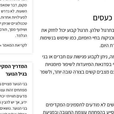
מקום, דבר שמאפש
השעות. לא נדרש ז
 כעסים
לפעילויות אחרות. 
טכנולוגיים שניתן 
ושיתוף מסך, תורם
תרגול שלהן. תרגול קבוע יכול לחזק את
הנלמד.
יקות בחיי היומיום, כמו שימוש בנשימות
 היום.
לקריאת המאמר »
, ניתן לקבוע פגישות עם חברים או בני
סדנאות המיועדות לשיפור מיומנויות
המדריך המקיף 
 מצבים קשים בצורה טובה יותר, ולשפר
בגיל הנוער
בני הנוער מצויים 
מפתחים זהות עצמי
מדעים חווייתי יכ
ידע, אך יש להבין 
נשים לא מודעים לתסמינים המקדימים
בני הנוער. נושאים 
סייע בהפחתת עוצמת התגובה ובמניעת