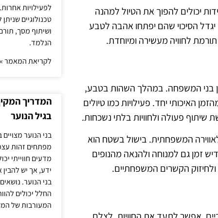
לפעילויות אחרות. 
ידות יכולים להפוך את הטיול למהנה
טכנולוגיים שניתן 
ך יגדל הסיכוי שהם יפתחו אהבה לטבע
ושיתוף מסך, תורם
תורמת לחוויה מעשירה ומיוחדת.
הנלמד.
לקריאת המאמר »
ן בני המשפחה. במהלך השהות בטבע,
המדריך המקיף 
מן האיכותי יחד. פעילויות כמו טיולים
בגיל הנוער
שת שיתוף פעולה ולחוויות בלתי נשכחות.
בני הנוער מצויים 
 לאווירה המשפחתית. בישול בשטח הוא
מפתחים זהות עצמי
יש זמן גם למנוחה ולהנאה מהנופים
מדעים חווייתי יכ
 ולחיזוק הקשרים המשפחתיים.
ידע, אך יש להבין 
בני הנוער. נושאים 
החלל יכולים להוו
המעורבות של המ
יים. אפשר לתעד את החוויות, לצלם