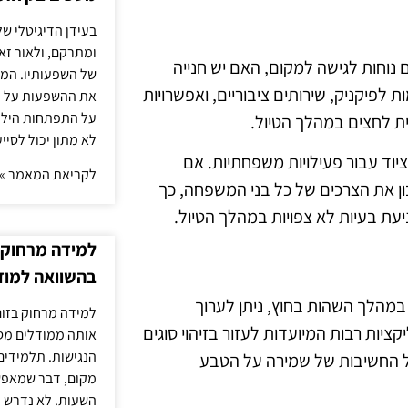
בעידן הדיגיטלי של
ומתרקם, ולאור זא
ם נוחות לגישה למקום, האם יש חנייה
של השפעותיו. המעק
 לפיקניק, שירותים ציבוריים, ואפשרויות
את ההשפעות על הב
על התפתחות הילד.
ת לחצים במהלך הטיול.
לא מתון יכול לסיי
ציוד עבור פעילויות משפחתיות. אם
לקריאת המאמר »
ון את הצרכים של כל בני המשפחה, כך
ניעת בעיות לא צפויות במהלך הטיול.
למידה מרחוק ב
בהשוואה למוד
במהלך השהות בחוץ, ניתן לערוך
למידה מרחוק בזום
יקציות רבות המיועדות לעזור בזיהוי סוגים
אותה ממודלים מסו
הנגישות. תלמידים
על החשיבות של שמירה על הטבע
מקום, דבר שמאפש
השעות. לא נדרש ז