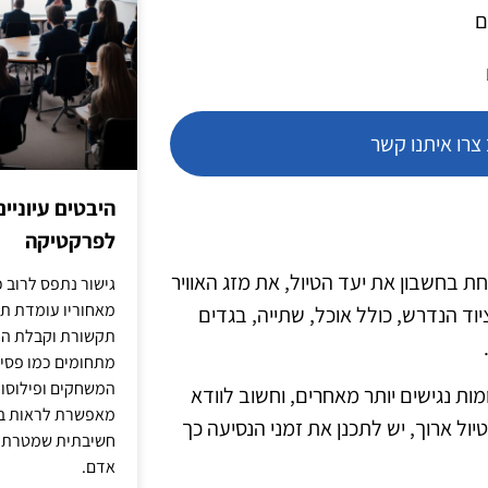
ם
רו איתנו קשר
היבטים עיוניי
לפרקטיקה
 בחשבון את יעד הטיול, את מזג האוויר
גישור נתפס לרוב כ
מאחוריו עומדת תש
וד הנדרש, כולל אוכל, שתייה, בגדים
תקשורת וקבלת החל
מתחומים כמו פסיכו
המשחקים ופילוסופי
ות נגישים יותר מאחרים, וחשוב לוודא
מאפשרת לראות בג
ול ארוך, יש לתכנן את זמני הנסיעה כך
חשיבתית שמטרתה ש
אדם.