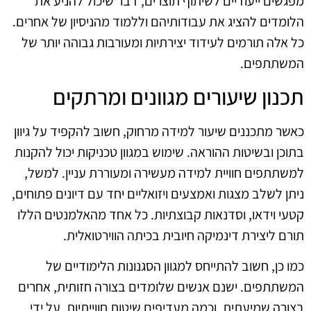
מפגשים ייעודיים לשיתוף תוצרים, דבר שיכול להניע את
הלומדים להציג את עבודותיהם וללמוד מהניסיון של אחרים.
כל אלה תורמים לעידוד יצירתיות ומעורבות גבוהה יותר של
המשתתפים.
תכנון שיעורים מגוונים ומרתקים
כאשר מתכננים שיעור למידה מרחוק, חשוב להקפיד על גיוון
בתוכן ובשיטות ההוראה. שימוש במגוון טכניקות יכול להקנות
למשתתפים חוויית למידה מעשירה ומעוררת עניין. למשל,
ניתן לשלב מצגות ואמצעים ויזואליים יחד עם דיונים פתוחים,
קטעי וידאו, וסדנאות קבוצתיות. כל אחד מהאלמנטים הללו
תורם ליצירת דינמיקה חיובית בכיתה הווירטואלית.
כמו כן, חשוב להתייחס למגוון הסגנונות הלימודיים של
המשתתפים. ישנם אנשים שלומדים בצורה חזותית, אחרים
בצורה שמיעתית, וכמה מעדיפים שיטות חווייתיות. על ידי