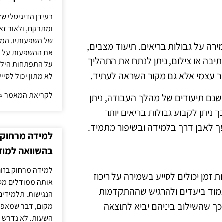
בעידן הדיגיטלי של
ומתרקם, ולאור זא
של השפעותיו. המעק
ל להיות כלי מועיל לשמירה על גבולות בריאים. תיעוד מצבים,
את ההשפעות על הב
יבה או צילום, ניתן לנתח את התהליך
על התפתחות הילד.
פור עצמי אלא גם מקור השראה לעתיד.
לא מתון יכול לסיי
לקריאת המאמר »
ישנם תיעודים של מהלך העבודה, ניתן
ניתן לקבוע גבולות בריאים יותר
פך לאבן דרך בלמידה ובשיפור מתמיד.
למידה מרחוק ב
בהשוואה למוד
למידה מרחוק בזום
ה. גבולות זמן יכולים לסייע בשמירה על ריכוז
אותה ממודלים מסו
לעמוד ביעדים ולהרגיש שההתקדמות
הנגישות. תלמידים
כך שהשילוב ביניהם יביא לתוצאה
מקום, דבר שמאפש
השעות. לא נדרש ז