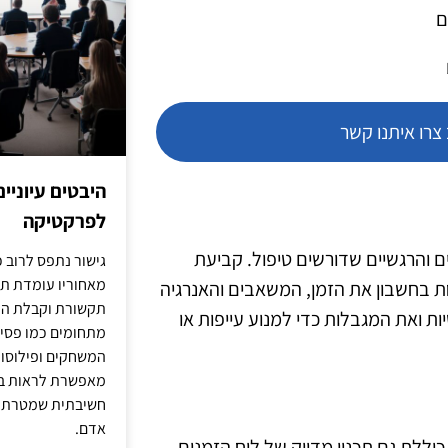
ם
רו איתנו קשר
היבטים עיוניי
לפרקטיקה
הצרכים האישיים והרגשיים שדורשים טיפול. קביעת
גישור נתפס לרוב כ
מאחוריו עומדת תש
ת בחשבון את הזמן, המשאבים והאנרגיה
תקשורת וקבלת החל
ות ואת המגבלות כדי למנוע עייפות או
מתחומים כמו פסיכו
המשחקים ופילוסופי
מאפשרת לראות בג
חשיבתית שמטרתה ש
אדם.
. קביעת גבולות בריאים כוללת גם תכנון מדויק של לוח הזמנים