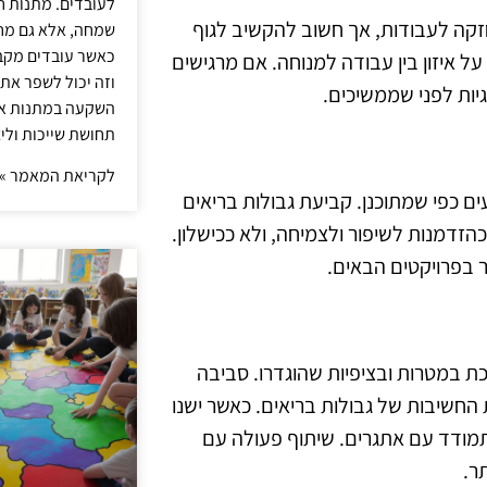
לעובדים. מתנות ח
 מחויבות חזקה לעבודות, אך חשוב להקשיב לגוף
שמחה, אלא גם מחז
כאשר עובדים מקבל
ל איזון בין עבודה למנוחה. אם מרגישים
וזה יכול לשפר את 
יות לפני שממשיכים.
השקעה במתנות איכ
תחושת שייכות וליצ
לקריאת המאמר »
תבצעים כפי שמתוכנן. קביעת גבולות בריאים
הזדמנות לשיפור ולצמיחה, ולא ככישלון.
ר בפרויקטים הבאים.
 יש צורך בסביבה שתומכת במטרות ובציפיות שהוגדרו. סביבה
 החשיבות של גבולות בריאים. כאשר ישנו
התמודד עם אתגרים. שיתוף פעולה עם