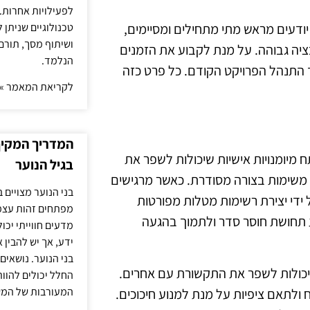
לפעילויות אחרות. 
טכנולוגיים שניתן 
יודעים מראש מתי מתחילים ומסיימים,
ושיתוף מסך, תורם
ציה גבוהה. על מנת לקבוע את הזמנים
הנלמד.
 התנהל הפרויקט הקודם. כל פרט כזה
לקריאת המאמר »
המדריך המקיף 
ים במהלך פרויקטים של DIY, חשוב לפתח מיומנויות אישיות שיכולות לשפר את
בגיל הנוער
צע משימות בצורה מסודרת. כאשר מרגישים
בני הנוער מצויים 
ידי יצירת רשימות מטלות מפורטות
מפתחים זהות עצמי
ע תחושת חוסר סדר ולתמוך בהגעה
מדעים חווייתי יכ
ידע, אך יש להבין 
בני הנוער. נושאים 
שיכולות לשפר את התקשורת עם אחרים.
החלל יכולים להוו
המעורבות של המ
ולתאם ציפיות על מנת למנוע חיכוכים.