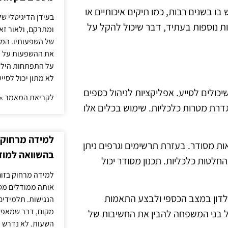
בו בשנים רבות, כמו תיקים איכותיים או
בעידן הדיגיטלי של
ות נוספות בעתיד, דבר שיכול להקל על
ומתרקם, ולאור זא
של השפעותיו. המעק
את ההשפעות על הב
על התפתחות הילד.
לא מתון יכול לסיי
כולים לסייע. אפליקציות לניהול כספים
לקריאת המאמר »
גדרת מטרות כלכליות. שימוש בכלים אלו
למידה מרחוק ב
אות מסודר. בעזרת תרשימים וגרפים ניתן
בהשוואה למוד
חלטות כלכליות. תכנון מסודר יכול
למידה מרחוק בזום
אותה ממודלים מסו
 לדון במצב הכספי ולבצע התאמות
הנגישות. תלמידים
מקום, דבר שמאפש
לכל בני המשפחה להבין את החשיבות של
השעות. לא נדרש ז