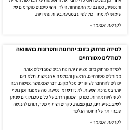
אחר זמן מסכים חיוני כדי להבין את ההשפעות על הבריאות הפיזית
והנפשית, כמו גם על התפתחות הילד. זיהוי סימנים מוקדמים של
שימוש לא מתון יכול לסייע במניעת בעיות עתידיות.
לקריאת המאמר »
למידה מרחוק בזום: יתרונות וחסרונות בהשוואה
למודלים מסורתיים
למידה מרחוק בזום מציעה יתרונות רבים שמבדילים אותה
ממודלים מסורתיים. הראשון והבולט הוא הנגישות. תלמידים
יכולים להתחבר לשיעורים מכל מקום, דבר שמאפשר גמישות רבה
יותר במערכת השעות. לא נדרש זמן נסיעה, מה שמפנה זמן נוסף
לפעילויות אחרות. כמו כן, המגוון הרחב של כלים טכנולוגיים שניתן
לשלב בשיעורים, כגון מצגות, סקרים ושיתוף מסך, תורם להנגשה
טובה יותר של החומר הנלמד.
לקריאת המאמר »