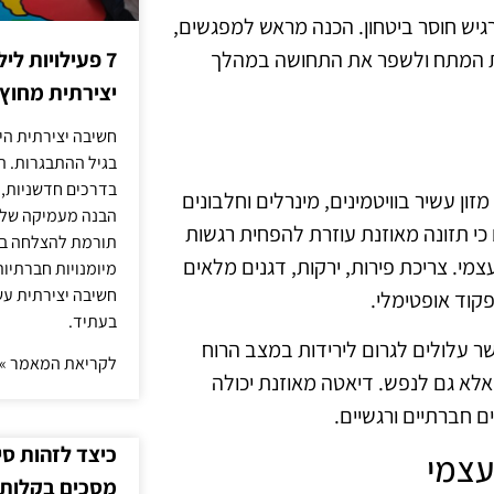
רגיש חוסר ביטחון. הכנה מראש למפגשים,
 את המתח ולשפר את התחושה במהלך
7 פעילויות ל
יצירתית מחוץ
חשיבה יצירתית היא
בגיל ההתבגרות. ה
בדרכים חדשניות, 
ון עשיר בוויטמינים, מינרלים וחלבונים
הבנה מעמיקה של ה
כי תזונה מאוזנת עוזרת להפחית רגשות
תורמת להצלחה בלי
מי. צריכת פירות, ירקות, דגנים מלאים
מיומנויות חברתיות
חשיבה יצירתית עש
פקוד אופטימלי.
בעתיד.
אשר עלולים לגרום לירידות במצב הרוח
לקריאת המאמר »
אלא גם לנפש. דיאטה מאוזנת יכולה
 חברתיים ורגשיים.
כיצד לזהות ס
עצמי
מסכים בקלות