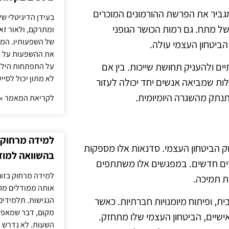
 מגביר את הפרשת ההורמונים המוכרים
בעידן הדיגיטלי של
ל מתח. גם רמות הכושר הגופני
ומתרקם, ולאור זא
של השפעותיו. המעק
הביטחון העצמי עולה.
את ההשפעות על הב
ים ולהעניק תחושת שייכות. בין אם
על התפתחות הילד.
לא מתון יכול לסיי
לות שמביאה אנשים יחד יכולה לעזור
התנתק מהשגרה היומיומית.
לקריאת המאמר »
למידה מרחוק ב
ק הביטחון העצמי. סדנאות אלו מספקות
בהשוואה למוד
רים חדשים. במפגשים אלו משתתפים
למידה מרחוק בזום
ת תמיכה.
אותה ממודלים מסו
הנגישות. תלמידים
ת, ופיתוח מיומנויות חברתיות. כאשר
מקום, דבר שמאפש
שיים, הביטחון העצמי שלו מתחזק.
השעות. לא נדרש ז