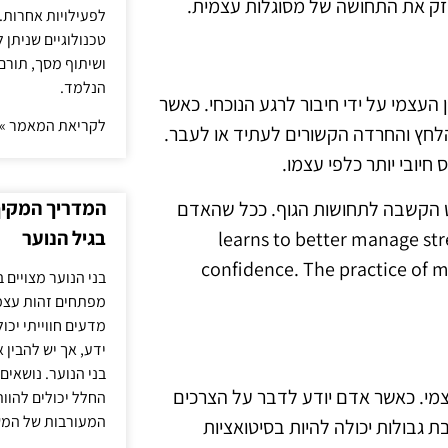
זק את התחושה של מסוגלות עצמית.
לפעילויות אחרות. 
טכנולוגיים שניתן 
ושיתוף מסך, תורם
הנלמד.
העצמי על ידי חיבור לרגע הנוכחי. כאשר
לקריאת המאמר »
הלחץ והחרדה הקשורים לעתיד או לעבר.
יובי יותר כלפי עצמו.
המדריך המקיף 
שוט הקשבה לתחושות הגוף. ככל שהאדם
בגיל הנוער
learns to better manage stress and -
confidence. The practice of m
בני הנוער מצויים 
מפתחים זהות עצמי
מדעים חווייתי יכ
ידע, אך יש להבין 
בני הנוער. נושאים 
עצמי. כאשר אדם יודע לדבר על הצרכים
החלל יכולים להוו
המעורבות של המ
 גבולות יכולה להיות בסיטואציות