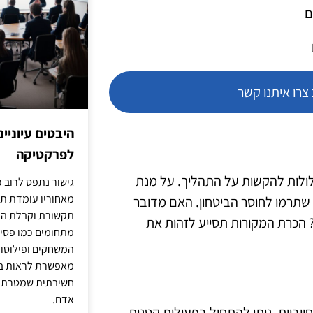
ם
רו איתנו קשר
היבטים עיוניי
לפרקטיקה
עלולות להקשות על התהליך. על מנת
גישור נתפס לרוב כ
מאחוריו עומדת תש
שתרמו לחוסר הביטחון. האם מדובר
תקשורת וקבלת החל
? הכרת המקורות תסייע לזהות את
מתחומים כמו פסיכו
המשחקים ופילוסופי
מאפשרת לראות בג
חשיבתית שמטרתה ש
אדם.
חיוביות. ניתן להתחיל בפעולות קטנות