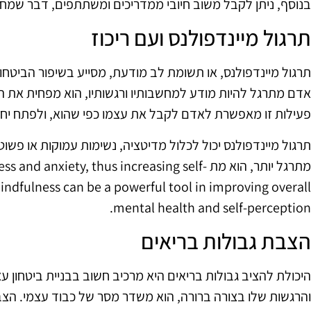
בנוסף, ניתן לקבל משוב חיובי ממדריכים ומשתתפים, דבר שמח
תרגול מיינדפולנס ועם ריכוז
תרגול מיינדפולנס, או תשומת לב מודעת, מסייע בשיפור הביטחון 
אדם מתרגל להיות מודע למחשבותיו ורגשותיו, הוא מפחית את 
פעילות זו מאפשרת לאדם לקבל את עצמו כפי שהוא, ולפתח יחס ח
תרגול מיינדפולנס יכול לכלול מדיטציה, נשימות עמוקות או פ
מתרגל יותר, הוא מת anxiety, thus increasing self
indfulness can be a powerful tool in improving overall
mental health and self-perception.
הצבת גבולות בריאים
היכולת להציב גבולות בריאים היא מרכיב חשוב בבניית ביטחון 
והרגשות שלו בצורה ברורה, הוא משדר מסר של כבוד עצמי. הצבת