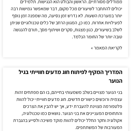
ממודלים מסורתיים. הראשון והבולט הוא הנגישות. תלמידים
יכולים להתחבר לשיעורים מכל מקום, דבר שמאפשר גמישות רבה
יותר במערכת השעות. לא נדרש זמן נסיעה, מה שמפנה זמן נוסף
לפעילויות אחרות. כמו כן, המגוון הרחב של כלים טכנולוגיים שניתן
לשלב בשיעורים, כגון מצגות, סקרים ושיתוף מסך, תורם להנגשה
טובה יותר של החומר הנלמד.
לקריאת המאמר »
המדריך המקיף לפיתוח חוג מדעים חווייתי בגיל
הנוער
בני הנוער מצויים בשלב משמעותי בחייהם, בו הם מפתחים זהות
עצמית ורוכשים כישורים חדשים. חוג מדעים חווייתי יכול להוות
פלטפורמה מצוינת להעברת ידע, אך יש להבין את הצרכים
והתחומים המעניינים את בני הנוער. נושאים כמו טכנולוגיה,
אקולוגיה וחקר החלל יכולים להוות מוקד משיכה ולסייע בהגברת
המעורבות של המשתתפים.