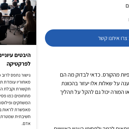
ם
רו איתנו קשר
היבטים עיוניי
לפרקטיקה
יפיות מהקורס. כדאי לבדוק מה הם
גישור נתפס לרוב כ
מאחוריו עומדת תש
נה על שאלות אלו יעזור בהכוונת
תקשורת וקבלת החל
ו המורה יכול גם להקל על תהליך
מתחומים כמו פסיכו
המשחקים ופילוסופי
מאפשרת לראות בג
חשיבתית שמטרתה ש
אדם.
תאים לרמה ולתחומי העניין האישיים.