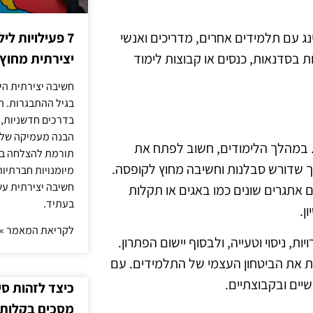
נג עם תלמידים אחרים, מדריכים ואנשי
7 פעילויות ל
בסדנאות, כנסים או קבוצות לימוד
יצירתית מחוץ
חשיבה יצירתית היא
בגיל ההתבגרות. ה
בדרכים חדשניות, 
הבנה מעמיקה של ה
ת. במהלך הלימודים, חשוב לפתח את
תורמת להצלחה בלי
ליך שדורש סבלנות וחשיבה מחוץ לקופסה.
מיומנויות חברתיות
חשיבה יצירתית עש
אתגרים שונים כמו באגים או תקלות
בעתיד.
ן.
לקריאת המאמר »
, ניסוי וטעייה, ולבסוף יישום הפתרון.
קת את הביטחון העצמי של התלמידים. עם
שיים ובקבוצתיים.
כיצד לזהות ס
מסכים בקלות