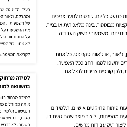
בעידן הדיגיטלי של
 כמעט כל יום. קורסים לנוער צריכים
ומתרקם, ולאור זא
של השפעותיו. המעק
קציות מבוססות בינה מלאכותית או בניית
את ההשפעות על הב
ידים יתרון משמעותי בשוק העבודה
על התפתחות הילד.
לא מתון יכול לסיי
 ג'אווה, או ג'אווה סקריפט. כל אחת
לקריאת המאמר »
ם יחשפו למגוון רחב ככל האפשר.
 ולכן קורסים צריכים לנצל את
למידה מרחוק ב
בהשוואה למוד
למידה מרחוק בזום
אותה ממודלים מסו
ת פיתוח פרויקטים אישיים. תלמידים
הנגישות. תלמידים
ם מהפיתוח, וליצור מוצר שהם גאים בו.
מקום, דבר שמאפש
יצור תיק עבודות מרשים.
השעות. לא נדרש ז