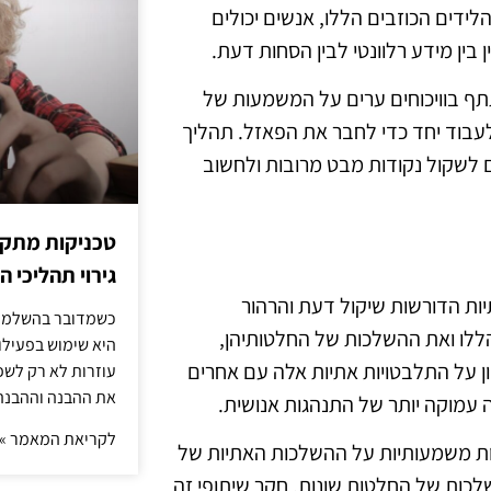
הלידים הכוזבים הללו, אנשים יכולים
ין מידע רלוונטי לבין הסחות דעת.
תף בוויכוחים ערים על המשמעות של
לעבוד יחד כדי לחבר את הפאזל. תהליך
 לשקול נקודות מבט מרובות ולחשוב
טכניקות מתקד
גירוי תהליכי הז
תיות הדורשות שיקול דעת והרהור
כשמדובר בהשלמת 
 הללו ואת ההשלכות של החלטותיהן,
היא שימוש בפעילוי
ון על התלבטויות אתיות אלה עם אחרים
עוזרות לא רק לשפ
את ההבנה וההבנה
ה עמוקה יותר של התנהגות אנושית.
לקריאת המאמר »
ות משמעותיות על ההשלכות האתיות של
לכות של החלטות שונות. חקר שיתופי זה