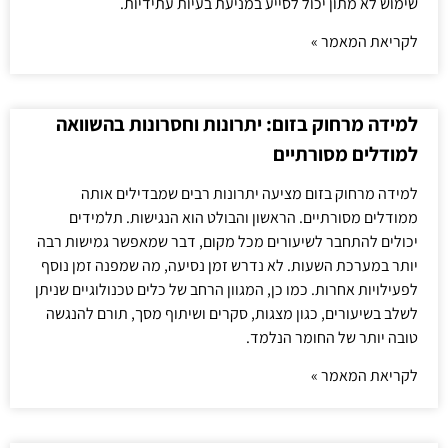
שימוש לא מתון יכול לסייע במניעת בעיות עתידיות.
לקריאת המאמר »
למידה מרחוק בזום: יתרונות וחסרונות בהשוואה
למודלים מסורתיים
למידה מרחוק בזום מציעה יתרונות רבים שמבדילים אותה
ממודלים מסורתיים. הראשון והבולט הוא הנגישות. תלמידים
יכולים להתחבר לשיעורים מכל מקום, דבר שמאפשר גמישות רבה
יותר במערכת השעות. לא נדרש זמן נסיעה, מה שמפנה זמן נוסף
לפעילויות אחרות. כמו כן, המגוון הרחב של כלים טכנולוגיים שניתן
לשלב בשיעורים, כגון מצגות, סקרים ושיתוף מסך, תורם להנגשה
טובה יותר של החומר הנלמד.
לקריאת המאמר »