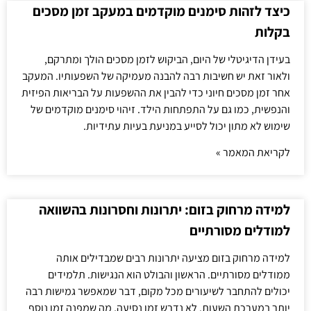
כיצד לזהות סימנים מוקדמים במעקב זמן מסכים
בקלות
בעידן הדיגיטלי של היום, הביקוש לזמן מסכים הולך ומתרקם,
ולאור זאת יש חשיבות רבה להבנה מעמיקה של השפעותיו. המעקב
אחר זמן מסכים חיוני כדי להבין את ההשפעות על הבריאות הפיזית
והנפשית, כמו גם על התפתחות הילד. זיהוי סימנים מוקדמים של
שימוש לא מתון יכול לסייע במניעת בעיות עתידיות.
לקריאת המאמר »
למידה מרחוק בזום: יתרונות וחסרונות בהשוואה
למודלים מסורתיים
למידה מרחוק בזום מציעה יתרונות רבים שמבדילים אותה
ממודלים מסורתיים. הראשון והבולט הוא הנגישות. תלמידים
יכולים להתחבר לשיעורים מכל מקום, דבר שמאפשר גמישות רבה
יותר במערכת השעות. לא נדרש זמן נסיעה, מה שמפנה זמן נוסף