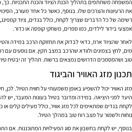
המשפחה משתתפים בתהליך הכנת הציוד והכנת התכניות. כך, כל 
את הרעיונות והצרכים שלו. בנוסף, כאשר כל אחד מעורב, הסיכוי 
רשימה של כל הדברים שצריך לקחת, כולל בגדים, ציוד קמפינג,
אמצעי בידור לילדים, כמו ספרים, משחקי קופסה או כדור.
לאחר שהציוד ארוז, כדאי לבדוק את תחזוקת הרכב במידה והטיול 
מים, לחץ בצמיגים ולוודא שהרכב במצב תקין. אם נוסעים עם רכ
טוב ושהמסמכים הדרושים נמצאים ברשות. תהליך זה יבטיח טיול 
תכנון מזג האוויר והביגוד
מזג האוויר יכול להשפיע באופן משמעותי על חווית הטיול. לכן, ח
היעד לפני היציאה. במידה ומדובר בטיול בעונות המעבר, יש להיו
לקחת בגדים שמתאימים לכל מזג אוויר, כולל מעילים קלים או כובע
נוחות ולשמור על מצב רוח טוב במהלך הטיול.
בנוסף, יש לקחת בחשבון את סוג הפעילויות המתוכננות. אם התכנו