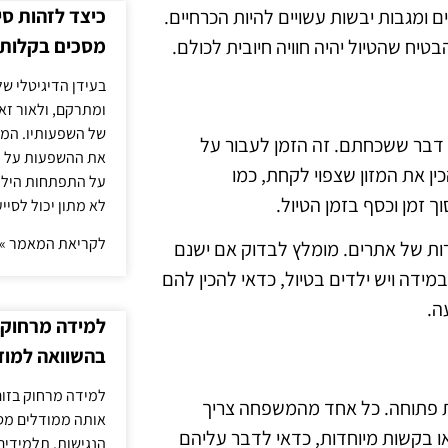
כיצד לזהות ס
ם ומגבות יבשות עשויים להיות הכרחיים.
מסכים בקלות
יח שהטיול יהיה חוויה חיובית לכולם.
בעידן הדיגיטלי של
ומתרקם, ולאור זא
של השפעותיו. המעק
ין דבר ששכחתם. זה הזמן לעבור על
את ההשפעות על הב
ין את המזון שצפוי לקחת, כמו
על התפתחות הילד.
ך זמן וכסף בזמן הטיול.
לא מתון יכול לסיי
לקריאת המאמר »
ירות של אתרים. מומלץ לבדוק אם ישנם
ידה ויש ילדים בטיול, כדאי להכין להם
ה.
למידה מרחוק ב
בהשוואה למוד
למידה מרחוק בזום
ת פתוחה. כל אחד מהמשפחה צריך
אותה ממודלים מסו
ו בקשות מיוחדות, כדאי לדבר עליהם
הנגישות. תלמידים