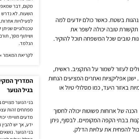
מקום, דבר שמאפש
השעות. לא נדרש ז
התנהגות בשטח. כאשר כולם יודעים למה
לפעילויות אחרות. 
טכנולוגיים שניתן 
. תקשורת טובה יכולה לשפר את
ושיתוף מסך, תורם
נות טובים שכל המשפחה תוכל להוקיר.
הנלמד.
לקריאת המאמר »
לים לעזור לשמור על התקציב. ראשית,
 ישנן אפליקציות ואתרים המציעים הנחות
המדריך המקיף 
ות באזור היעד, כמו מסלולי טיול או
בגיל הנוער
בני הנוער מצויים 
מפתחים זהות עצמי
הכנה של ארוחות פשוטות יכולה לחסוך
מדעים חווייתי יכ
נות בבתי הקפה המקומיים. לבסוף, ניתן
ידע, אך יש להבין 
כול להפחית את עלויות הדלק.
בני הנוער. נושאים 