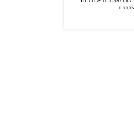
ת מוקד משיכה ולסייע בהגברת
שתתפים.