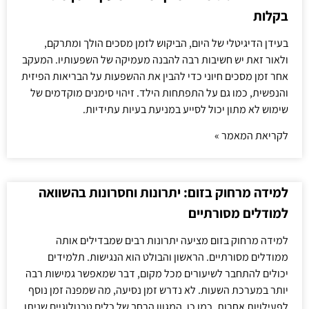
בקלות
בעידן הדיגיטלי של היום, הביקוש לזמן מסכים הולך ומתרקם,
ולאור זאת יש חשיבות רבה להבנה מעמיקה של השפעותיו. המעקב
אחר זמן מסכים חיוני כדי להבין את ההשפעות על הבריאות הפיזית
והנפשית, כמו גם על התפתחות הילד. זיהוי סימנים מוקדמים של
שימוש לא מתון יכול לסייע במניעת בעיות עתידיות.
לקריאת המאמר »
למידה מרחוק בזום: יתרונות וחסרונות בהשוואה
למודלים מסורתיים
למידה מרחוק בזום מציעה יתרונות רבים שמבדילים אותה
ממודלים מסורתיים. הראשון והבולט הוא הנגישות. תלמידים
יכולים להתחבר לשיעורים מכל מקום, דבר שמאפשר גמישות רבה
יותר במערכת השעות. לא נדרש זמן נסיעה, מה שמפנה זמן נוסף
לפעילויות אחרות. כמו כן, המגוון הרחב של כלים טכנולוגיים שניתן