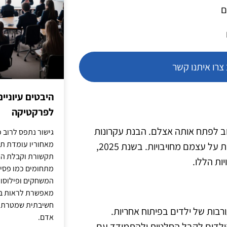
ם
רו איתנו קשר
היבטים עיוניי
לפרקטיקה
שוב לפתח אותה אצלם. הבנת עקרונות
גישור נתפס לרוב כ
מאחוריו עומדת תש
האחריות כוללת את ההכרה בתוצאות מעשיהם ואת היכולת לקחת על עצמם מחויבויות. בשנת 2025,
תקשורת וקבלת החל
ות הללו.
מתחומים כמו פסיכו
המשחקים ופילוסופי
מאפשרת לראות בג
חשיבתית שמטרתה ש
רבות של ילדים בפיתוח אחריות.
אדם.
הילדים לקבל החלטות ולהתמודד עם