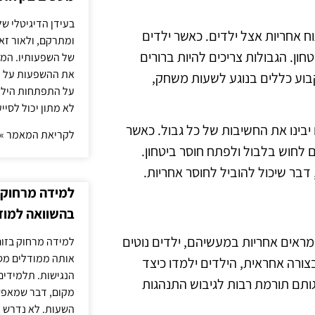
בעידן הדיגיטלי של
ח אחריות אצל ילדים. כאשר ילדים
ומתרקם, ולאור זא
ון. הגבולות צריכים להיות ברורים
של השפעותיו. המעק
את ההשפעות על הב
לקבוע כללים בנוגע לשעות משחק,
על התפתחות הילד.
לא מתון יכול לסיי
יבינו את החשיבות של כל גבול. כאשר
לקריאת המאמר »
ם לחוש בלבול ולפתח חוסר ביטחון.
בר שיכול להוביל לחוסר אחריות.
למידה מרחוק ב
בהשוואה למוד
 מראים אחריות במעשיהם, ילדים נוטים
למידה מרחוק בזום
אותה ממודלים מסו
צורה אחראית, הילדים ילמדו כיצד
הנגישות. תלמידים
ותם תורמת רבות לגיבוש התנהגות
מקום, דבר שמאפש
השעות. לא נדרש ז