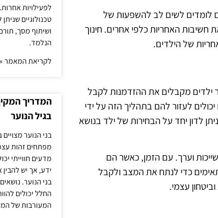
לפעילויות אחרות. 
ם לומדים לשים לב להשפעות של
טכנולוגיים שניתן 
חשיבות האחריות כלפי אחרים. חינוך
ושיתוף מסך, תורם
הנלמד.
ריות של הילדים.
לקריאת המאמר »
שר ילדים מקבלים את ההזדמנות לקבל
המדריך המקיף 
כולים לעזור להם בתהליך הזה על ידי
בגיל הנוער
יתן לדון יחד על הבחירות של ילד בנושא
בני הנוער מצויים 
מפתחים זהות עצמי
כות וערך. עם הזמן, כאשר הם
מדעים חווייתי יכ
ידע, אך יש להבין 
תאימים כדי לנתח את המצב ולקבל
בני הנוער. נושאים 
ביטחון עצמי.
החלל יכולים להוו
המעורבות של המ