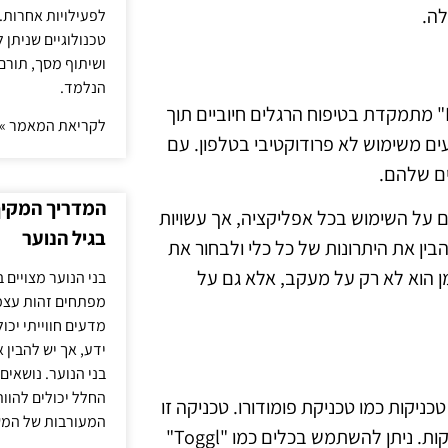
לה.
לפעילויות אחרות. 
טכנולוגיים שניתן 
ושיתוף מסך, תורם
הנלמד.
לכל אפליקציית מעקב זמן יש יתרונות ומגבלות. למשל, "Forest" מתמקדת בטיפוח הרגלים חיוביים תוך
לקריאת המאמר »
ם משימוש לא פרודוקטיבי בטלפון. עם
ים שלהם.
המדריך המקיף 
ספקות נתונים מפורטים על השימוש בכל אפליקציה, אך עשויות
בגיל הנוער
בין את היתרונות של כל כלי ולבחור את
ן הוא לא רק על מעקב, אלא גם על
בני הנוער מצויים 
מפתחים זהות עצמי
מדעים חווייתי יכ
ידע, אך יש להבין 
בני הנוער. נושאים 
החלל יכולים להוו
ניקות כמו טכניקת פומודורו. טכניקה זו
המעורבות של המ
כוללת עבודה ממוקדת למשך 25 דקות ואחריה הפסקה של 5 דקות. ניתן להשתמש בכלים כמו "Toggl"