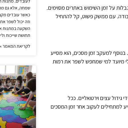
לעובדים. מתנות ח
Chro המאפשר להגדיר מגבלות על זמן השימוש באתרים מסוימים.
שמחה, אלא גם מחז
כאשר עובדים מקבל
בודה. עם ממשק פשוט, קל להתחיל
וזה יכול לשפר את 
השקעה במתנות איכ
תחושת שייכות וליצ
לקריאת המאמר »
יכוז. בנוסף למעקב זמן מסכים, הוא מסייע
לי מיועד למי שמחפש לשפר את רמות
י גידול עצים וירטואליים. ככל
ייע למתחילים לעקוב אחר זמן המסכים