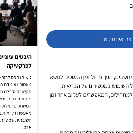
ם
רו איתנו קשר
היבטים עיוניי
לפרקטיקה
מחשבים, הפך ניהול זמן המסכים לנושא
גישור נתפס לרוב כ
מאחוריו עומדת תש
 השימוש במכשירים על הבריאות,
תקשורת וקבלת החל
בשנת 2025, מגוון כלים זמינים למתחילים, המאפשרים לעקוב אחר זמן
מתחומים כמו פסיכו
המשחקים ופילוסופי
מאפשרת לראות בג
חשיבתית שמטרתה ש
אדם.
 גרסה חינמית וגרסה בתשלום עם תכנים