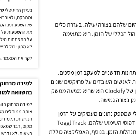
בעידן הדיגיטלי של
ומתרקם, ולאור זא
 היום שלהם בצורה יעילה. בעזרת כלים
של השפעותיו. המעק
את ההשפעות על הב
הול הכללי של הזמן. היא מתאימה
על התפתחות הילד.
לא מתון יכול לסיי
לקריאת המאמר »
תרונות חדשניים למעקב זמן מסכים.
Clock". אפליקציה זו מיועדת לאנשים העובדים על פרויקטים שונים
למידה מרחוק ב
ומאפשרת מעקב מדויק אחרי הזמן המושקע בכל משימה. היתרון של Clockify הוא שהיא מציעה ממשק
בהשוואה למוד
מן בצורה גמישה.
למידה מרחוק בזום
אותה ממודלים מסו
בדוק היא "Toggl Track". מדובר בכלי שמספק נתונים מעמיקים על הזמן
הנגישות. תלמידים
המושקע בפעילויות שונות, ובכך מאפשר למשתמשים להבין את דפוסי השימוש שלהם. Toggl Track
מקום, דבר שמאפש
תנהלות הזמן. בנוסף, האפליקציה כוללת
השעות. לא נדרש ז