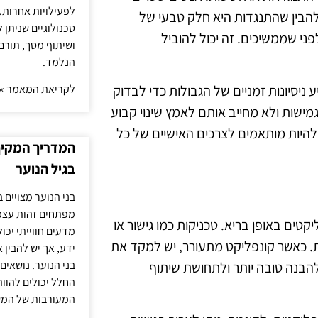
לפעילויות אחרות. 
להבין שהתנגדות היא חלק טבעי של
טכנולוגיים שניתן 
ני שממשיכים. זה יכול להוביל
ושיתוף מסך, תורם
הנלמד.
לקריאת המאמר »
 ניסיונות זמניים של הגבולות כדי לבדוק
ישות ולא מחייב אותם לאמץ שינוי קבוע
 להיות מותאמים לצרכים האישיים של כל
המדריך המקיף 
בגיל הנוער
בני הנוער מצויים 
מפתחים זהות עצמי
ים באופן בריא. טכניקות כמו גישור או
מדעים חווייתי יכ
ת. כאשר קונפליקט מתעורר, יש למקד את
ידע, אך יש להבין 
בני הנוער. נושאים 
להבנה טובה יותר ולתחושת שיתוף
החלל יכולים להוו
המעורבות של המ