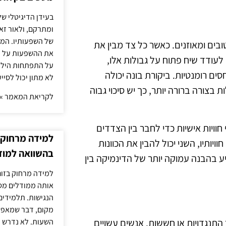
בעידן הדיגיטלי של
ומתרקם, ולאור זא
של השפעותיו. המעק
בים ומאוזנים. כאשר כל צד מבין את
את ההשפעות על הב
 לעודד שיח פתוח על גבולות אלו,
על התפתחות הילד.
ים רומנטיות. ביקורת בונה יכולה
לא מתון יכול לסיי
בצורה ברורה יותר, כך יש סיכוי גבוה
לקריאת המאמר »
וויות אישיות כדי לחבר בין הצדדים
למידה מרחוק ב
יותיו, השני יכול להבין את הכוונות
בהשוואה למוד
יע בהבנה עמוקה יותר של הדינמיקה בין
למידה מרחוק בזום
אותה ממודלים מסו
הנגישות. תלמידים
מקום, דבר שמאפש
השעות. לא נדרש ז
התנגדויות או חששות. אנשים עשויים