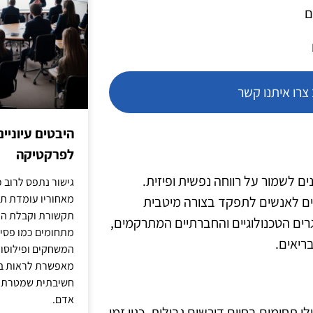
ם
רו איתנו קשר
היבטים עיוניי
לפרקטיקה
ים לשמור על רווחה נפשית ופיזית.
גישור נתפס לרוב כ
מאחוריו עומדת תש
רים לאנשים לתפקד בצורה מיטבית
תקשורת וקבלת החל
ישיות והן מקצועיות. בשנת 2025, עם האתגרים הטכנולוגיים והחברתיים המתרקמים,
מתחומים כמו פסיכו
ריאים.
המשחקים ופילוסופי
מאפשרת לראות בג
חשיבתית שמטרתה ש
אדם.
 תחומים בחיים דורשים גבולות, כגון זמן