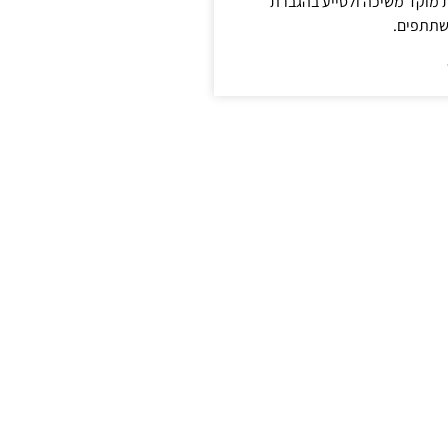
ת מוקד משיכה ולסייע בהגברת
שתתפים.