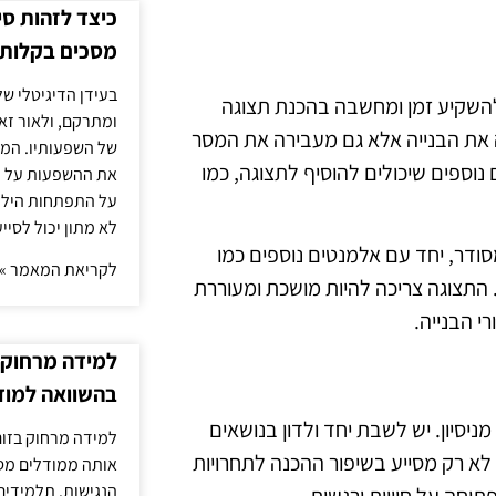
כיצד לזהות ס
מסכים בקלות
בעידן הדיגיטלי של
להשקיע זמן ומחשבה בהכנת תצוגה
ומתרקם, ולאור זא
ת הבנייה אלא גם מעבירה את המסר
של השפעותיו. המעק
נוספים שיכולים להוסיף לתצוגה, כמו
את ההשפעות על הב
על התפתחות הילד.
לא מתון יכול לסיי
מסודר, יחד עם אלמנטים נוספים כמו
לקריאת המאמר »
. התצוגה צריכה להיות מושכת ומעוררת
י הבנייה.
למידה מרחוק ב
בהשוואה למוד
יסיון. יש לשבת יחד ולדון בנושאים
למידה מרחוק בזום
 לא רק מסייע בשיפור ההכנה לתחרויות
אותה ממודלים מסו
הנגישות. תלמידים