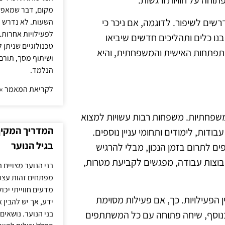
וחה על חוויות ורגשות.
מקום, דבר שמאפש
ים לשיפור. לדוגמה, אם ניכר כי
השעות. לא נדרש ז
לפעילויות אחרות. 
נו כלים ותהליכים חדשים שיביאו
טכנולוגיים שניתן 
התפתחות האישית והמשפחתית, והיא
ושיתוף מסך, תורם
הנלמד.
לקריאת המאמר »
 משפחתיות. משפחות רבות עשויות למצוא
המדריך המקיף 
דות, לימודים ותחומי עניין נוספים.
בגיל הנוער
 לתרום בזמן הנכון, מבלי להרגיש
קבוצות עבודה, מפגשים לקביעת מטרות,
בני הנוער מצויים 
מפתחים זהות עצמי
מדעים חווייתי יכ
ן הפעילויות. כך, אם פעילות מסוימת
ידע, אך יש להבין 
 בנוסף, שיחה פתוחה עם כל המשתתפים
בני הנוער. נושאים 