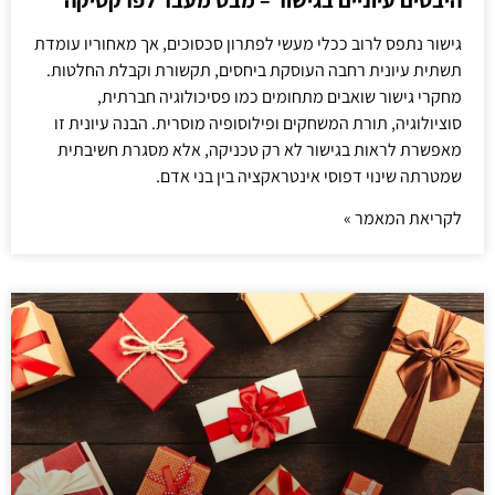
היבטים עיוניים בגישור – מבט מעבר לפרקטיקה
גישור נתפס לרוב ככלי מעשי לפתרון סכסוכים, אך מאחוריו עומדת
תשתית עיונית רחבה העוסקת ביחסים, תקשורת וקבלת החלטות.
מחקרי גישור שואבים מתחומים כמו פסיכולוגיה חברתית,
סוציולוגיה, תורת המשחקים ופילוסופיה מוסרית. הבנה עיונית זו
מאפשרת לראות בגישור לא רק טכניקה, אלא מסגרת חשיבתית
שמטרתה שינוי דפוסי אינטראקציה בין בני אדם.
לקריאת המאמר »