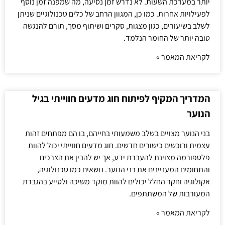
יותר במערכת השעות. לא נדרש זמן נסיעה, מה שמפנה זמן נוסף
לפעילויות אחרות. כמו כן, המגוון הרחב של כלים טכנולוגיים שניתן
לשלב בשיעורים, כגון מצגות, סקרים ושיתוף מסך, תורם להנגשה
טובה יותר של החומר הנלמד.
לקריאת המאמר »
המדריך המקיף לפיתוח חוג מדעים חווייתי בגיל
הנוער
בני הנוער מצויים בשלב משמעותי בחייהם, בו הם מפתחים זהות
עצמית ורוכשים כישורים חדשים. חוג מדעים חווייתי יכול להוות
פלטפורמה מצוינת להעברת ידע, אך יש להבין את הצרכים
והתחומים המעניינים את בני הנוער. נושאים כמו טכנולוגיה,
אקולוגיה וחקר החלל יכולים להוות מוקד משיכה ולסייע בהגברת
המעורבות של המשתתפים.
לקריאת המאמר »