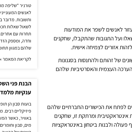
טורניר "שליפה מה
לאנשים המעונייני
ותשובות. מדובר ב
לשאול שאלות חכמו
לעזור לאנשים לשפר את המודעות
תחרות עם אחרים. 
אלו ועל התגובות שהתקבלו, שחקנים
וחדה, ומספק הזד
לזהות אזורים לצמיחה אישית.
שלהם במגוון תחומ
לקריאת המאמר »
נים של זהותם ולהתנסות בסגנונות
 ההערכה העצמית והאסרטיביות שלהם
הבנת פני השטח
ענקיות מלמדת
בועות סבון הן תו
ינים לפתח את הכישורים החברתיים שלהם
פיזיקליים רבים. מ
אינטראקטיבית ומרתקת זו, שחקנים
באוויר, כאשר המ
פעולה ולבנות ביטחון באינטראקציות
מים, סבון וחומרים