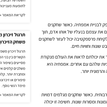
השטח של הבועה, ה
לתופעות מעניינות
לקריאת המאמר »
פק לבניית אמפתיה. כאשר שחקנים
 את עצמם בנעליו של אותו אדם, תוך
תרגול זיכרון 
קיחת פרספקטיבה יכול לעזור לשחקנים
משחק הזיכרון
ונות וחוויות חיים.
תרגול זיכרון משפח
 את יכולתם לראות את העולם מנקודת
הקשרים בין בני ה
מסייעים בשיפור הי
יות שלהם עם אחרים. אמפתיה היא
משלבים קלפים איש
והרמונית יותר.
ומחברת יותר. קלפי
סיפורים או זיכרו
מימד רגשי נוסף.
בותית. כאשר שחקנים מגלמים דמויות
לקריאת המאמר »
ונות ומסורות שונות. חשיפה זו יכולה