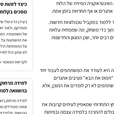
ן האינטראקציה הפיזית של הלוח
כיצד לזהות ס
 אתגרים או אף תחרויות בזמן אמת.
מסכים בקלות
ללמוד במקביל טכנולוגיות חדשות.
בעידן הדיגיטלי של
ומתרקם, ולאור זא
ה תוך כדי משחק, מה שמפחית עלויות
של השפעותיו. המעק
רבים יותר, שכן המגוון והחדשנות
את ההשפעות על הב
על התפתחות הילד.
לא מתון יכול לסיי
לקריאת המאמר »
ה היא לעודד את המשתתפים לעבוד יחד
"תפוס את הבא" מציבים אתגרים
למידה מרחוק ב
שתתפים לא רק לומדים את התוכן, אלא
בהשוואה למוד
למידה מרחוק בזום
ץ התחרותי שמאפיין לעיתים קרובות את
אותה ממודלים מסו
כולים להתרכז בלמידה עצמה ובפיתוח
הנגישות. תלמידים