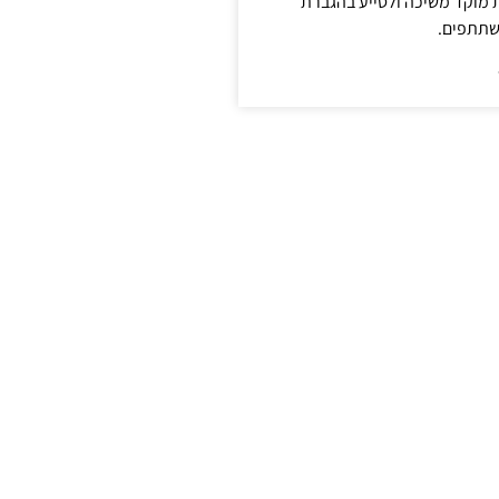
ת מוקד משיכה ולסייע בהגברת
שתתפים.