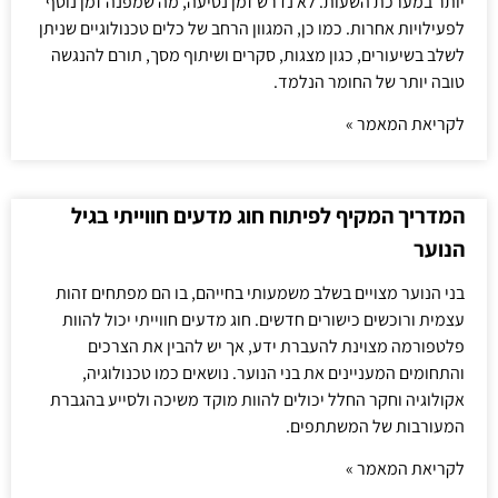
יותר במערכת השעות. לא נדרש זמן נסיעה, מה שמפנה זמן נוסף
לפעילויות אחרות. כמו כן, המגוון הרחב של כלים טכנולוגיים שניתן
לשלב בשיעורים, כגון מצגות, סקרים ושיתוף מסך, תורם להנגשה
טובה יותר של החומר הנלמד.
לקריאת המאמר »
המדריך המקיף לפיתוח חוג מדעים חווייתי בגיל
הנוער
בני הנוער מצויים בשלב משמעותי בחייהם, בו הם מפתחים זהות
עצמית ורוכשים כישורים חדשים. חוג מדעים חווייתי יכול להוות
פלטפורמה מצוינת להעברת ידע, אך יש להבין את הצרכים
והתחומים המעניינים את בני הנוער. נושאים כמו טכנולוגיה,
אקולוגיה וחקר החלל יכולים להוות מוקד משיכה ולסייע בהגברת
המעורבות של המשתתפים.
לקריאת המאמר »