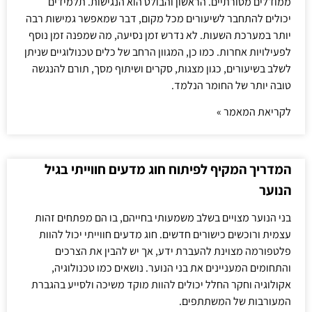
ממודלים מסורתיים. הראשון והבולט הוא הנגישות. תלמידים
יכולים להתחבר לשיעורים מכל מקום, דבר שמאפשר גמישות רבה
יותר במערכת השעות. לא נדרש זמן נסיעה, מה שמפנה זמן נוסף
לפעילויות אחרות. כמו כן, המגוון הרחב של כלים טכנולוגיים שניתן
לשלב בשיעורים, כגון מצגות, סקרים ושיתוף מסך, תורם להנגשה
טובה יותר של החומר הנלמד.
לקריאת המאמר »
המדריך המקיף לפיתוח חוג מדעים חווייתי בגיל
הנוער
בני הנוער מצויים בשלב משמעותי בחייהם, בו הם מפתחים זהות
עצמית ורוכשים כישורים חדשים. חוג מדעים חווייתי יכול להוות
פלטפורמה מצוינת להעברת ידע, אך יש להבין את הצרכים
והתחומים המעניינים את בני הנוער. נושאים כמו טכנולוגיה,
אקולוגיה וחקר החלל יכולים להוות מוקד משיכה ולסייע בהגברת
המעורבות של המשתתפים.