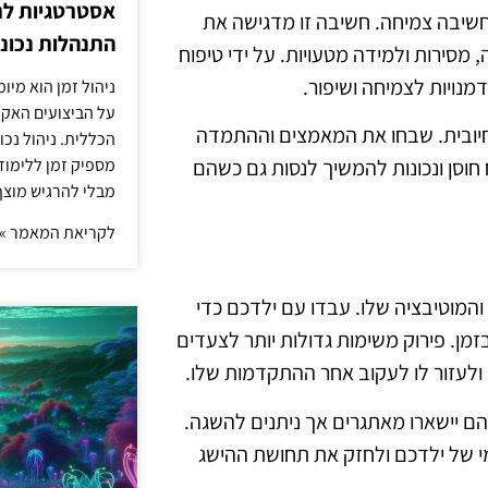
אסטרטגיות לת
חשיבה צמיחה. חשיבה זו מדגישה את
התנהלות נכונ
מסירות ולמידה מטעויות. על ידי טיפוח
מנויות לצמיחה ושיפור.
ניהול זמן הוא מיו
על הביצועים האקד
חיובית. שבחו את המאמצים וההתמדה
הכללית. ניהול נכ
מספיק זמן ללימו
וסן ונכונות להמשיך לנסות גם כשהם
מבלי להרגיש מוצף 
לקריאת המאמר »
 והמוטיבציה שלו. עבדו עם ילדכם כדי
מן. פירוק משימות גדולות יותר לצעדים
ף ולעזור לו לעקוב אחר ההתקדמות שלו.
ם יישארו מאתגרים אך ניתנים להשגה.
מי של ילדכם ולחזק את תחושת ההישג