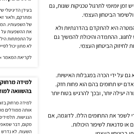
ן יומיומי לתרגול טכניקות שונות, גם
בעידן הדיגיטלי של
שיפור הביטחון העצמי.
ומתרקם, ולאור זא
של השפעותיו. המעק
. המטרה היא להתקדם בהדרגתיות ולא
את ההשפעות על הב
 לחגוג. ההתמדה והיכולת להמשיך גם
על התפתחות הילד.
ת לחיזוק הביטחון העצמי.
לא מתון יכול לסיי
לקריאת המאמר »
א גם על ידי הכרה במגבלות האישיות.
למידה מרחוק ב
אדם יש תחומים בהם הוא פחות חזק.
בהשוואה למוד
 יעילה יותר, ובכך להרגיש בטוח יותר
למידה מרחוק בזום
אותה ממודלים מסו
כדי לשפר את התחומים הללו. לדוגמה, אם
הנגישות. תלמידים
 או סדנאות לשיפור היכולות.
מקום, דבר שמאפש
השעות. לא נדרש ז
 בביטחון העצמי.