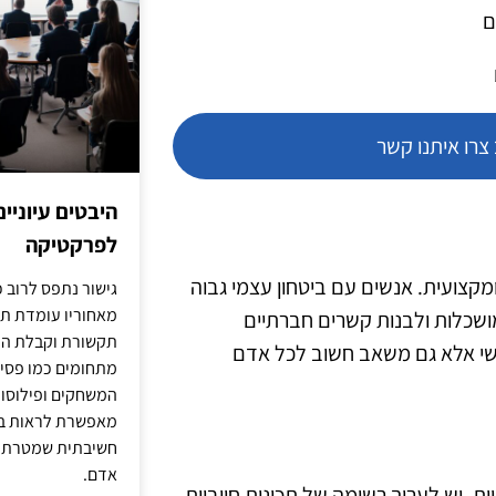
ם
רו איתנו קשר
היבטים עיוניי
לפרקטיקה
קצועית. אנשים עם ביטחון עצמי גבוה
גישור נתפס לרוב כ
מאחוריו עומדת תש
ושכלות ולבנות קשרים חברתיים
תקשורת וקבלת החל
אישי אלא גם משאב חשוב לכל אדם
מתחומים כמו פסיכו
המשחקים ופילוסופי
מאפשרת לראות בג
חשיבתית שמטרתה ש
אדם.
ת. יש לערוך רשימה של תכונות חיוביות,