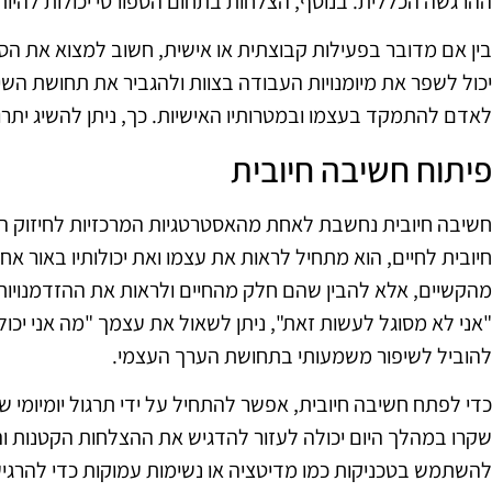
ההרגשה הכללית. בנוסף, הצלחות בתחום הספורטי יכולות להיות 
בין אם מדובר בפעילות קבוצתית או אישית, חשוב למצוא את הסו
יכול לשפר את מיומנויות העבודה בצוות ולהגביר את תחושת השי
לאדם להתמקד בעצמו ובמטרותיו האישיות. כך, ניתן להשיג יתרונ
פיתוח חשיבה חיובית
חשיבה חיובית נחשבת לאחת מהאסטרטגיות המרכזיות לחיזוק ה
חיובית לחיים, הוא מתחיל לראות את עצמו ואת יכולותיו באור א
מהקשיים, אלא להבין שהם חלק מהחיים ולראות את ההזדמנויו
"אני לא מסוגל לעשות זאת", ניתן לשאול את עצמך "מה אני יכול ל
להוביל לשיפור משמעותי בתחושת הערך העצמי.
כדי לפתח חשיבה חיובית, אפשר להתחיל על ידי תרגול יומיומי 
שקרו במהלך היום יכולה לעזור להדגיש את ההצלחות הקטנות וההי
להשתמש בטכניקות כמו מדיטציה או נשימות עמוקות כדי להר