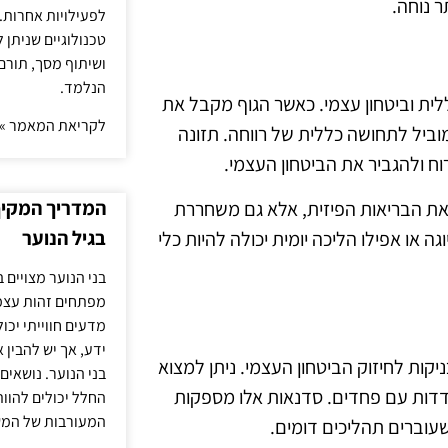
 נוחה.
לפעילויות אחרות. 
טכנולוגיים שניתן 
ושיתוף מסך, תורם
הנלמד.
לית וביטחון עצמי. כאשר הגוף מקבל את
לקריאת המאמר »
וביל לתחושה כללית של רווחה. תזונה
וח ולהגביר את הביטחון העצמי.
המדריך המקיף 
 את הבריאות הפיזית, אלא גם משחררת
בגיל הנוער
ה או אפילו הליכה יומית יכולה להיות כלי
בני הנוער מצויים 
מפתחים זהות עצמי
מדעים חווייתי יכ
ידע, אך יש להבין 
קות לחיזוק הביטחון העצמי. ניתן למצוא
בני הנוער. נושאים 
דדות עם פחדים. סדנאות אלו מספקות
החלל יכולים להוו
המעורבות של המ
עוברים תהליכים דומים.