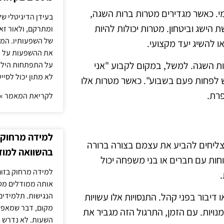
י. כאשר מגדירים מטרות ברות השגה,
בעידן הדיגיטלי של
הישג וביטחון. מטרות יכולות להיות
ומתרקם, ולאור זא
של השפעותיו. המעק
 להשיג יעד מקצועי.
את ההשפעות על הב
ות השגה. למשל, במקום לקבוע "אני
על התפתחות הילד.
לא מתון יכול לסיי
ש לפחות פעם בשבוע". כאשר מטרות אלו
פרת.
לקריאת המאמר »
למידה מרחוק ב
מצליחים להביע את עצמם בצורה ברורה
בהשוואה למוד
חות עם חברים או בני משפחה יכול
למידה מרחוק בזום
אותה ממודלים מסו
הנגישות. תלמידים
 דיבור בפני קהל. התנסויות אלו עשויות
מקום, דבר שמאפש
ויות. עם הזמן, התרגול הזה מגביר את
השעות. לא נדרש ז