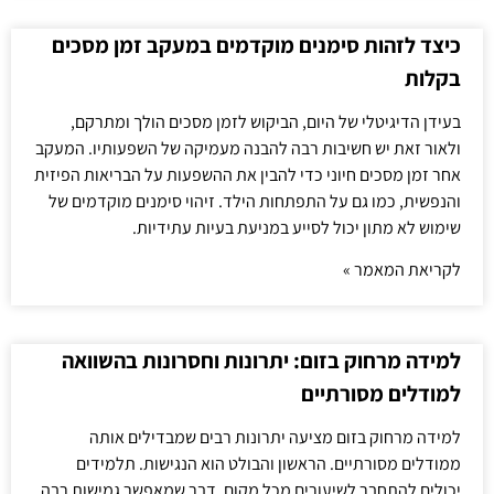
כיצד לזהות סימנים מוקדמים במעקב זמן מסכים
בקלות
בעידן הדיגיטלי של היום, הביקוש לזמן מסכים הולך ומתרקם,
ולאור זאת יש חשיבות רבה להבנה מעמיקה של השפעותיו. המעקב
אחר זמן מסכים חיוני כדי להבין את ההשפעות על הבריאות הפיזית
והנפשית, כמו גם על התפתחות הילד. זיהוי סימנים מוקדמים של
שימוש לא מתון יכול לסייע במניעת בעיות עתידיות.
לקריאת המאמר »
למידה מרחוק בזום: יתרונות וחסרונות בהשוואה
למודלים מסורתיים
למידה מרחוק בזום מציעה יתרונות רבים שמבדילים אותה
ממודלים מסורתיים. הראשון והבולט הוא הנגישות. תלמידים
יכולים להתחבר לשיעורים מכל מקום, דבר שמאפשר גמישות רבה