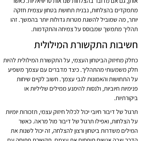
אותן, גם אם מדובר בהצלחות שנראות טריוויאליות. כאשר
מתמקדים בהצלחות, נבנית תחושת בטחון עצמית חזקה
יותר, מה שמוביל להשגת מטרות גדולות יותר בהמשך. זהו
תהליך מתמשך שמבוסס על צמיחה והתקדמות.
חשיבות התקשורת המילולית
כחלק מחיזוק הביטחון העצמי, על התקשורת המילולית להיות
חלק משמעותי מהתהליך. כיצד מדברים עם עצמך משפיע
על התחושות והאמונות לגבי עצמך. חשוב לקיים שיחות
פנימיות חיוביות, ולנסות להימנע ממילים שליליות או
ביקורתיות.
תרגול של דיבור חיובי יכול לכלול חיזוק עצמי, תזכורות יומיות
על הצלחות, ואפילו תרגול של דיבור מול מראה. כאשר
המילים משדרות ביטחון ורצון להצלחה, זה יכול לשנות את
הדרך שבה אנשים תופסים את עצמם. תקשורת פתוחה עם