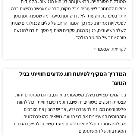
ממודלים מסורתיים. הראשון והבולט הוא הנגישות. תלמידים
יכולים להתחבר לשיעורים מכל מקום, דבר שמאפשר גמישות רבה
יותר במערכת השעות. לא נדרש זמן נסיעה, מה שמפנה זמן נוסף
לפעילויות אחרות. כמו כן, המגוון הרחב של כלים טכנולוגיים שניתן
לשלב בשיעורים, כגון מצגות, סקרים ושיתוף מסך, תורם להנגשה
טובה יותר של החומר הנלמד.
לקריאת המאמר »
המדריך המקיף לפיתוח חוג מדעים חווייתי בגיל
הנוער
בני הנוער מצויים בשלב משמעותי בחייהם, בו הם מפתחים זהות
עצמית ורוכשים כישורים חדשים. חוג מדעים חווייתי יכול להוות
פלטפורמה מצוינת להעברת ידע, אך יש להבין את הצרכים
והתחומים המעניינים את בני הנוער. נושאים כמו טכנולוגיה,
אקולוגיה וחקר החלל יכולים להוות מוקד משיכה ולסייע בהגברת
המעורבות של המשתתפים.