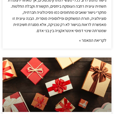
גישור נתפס לרוב ככלי מעשי לפתרון סכסוכים, אך מאחוריו עומדת
תשתית עיונית רחבה העוסקת ביחסים, תקשורת וקבלת החלטות.
מחקרי גישור שואבים מתחומים כמו פסיכולוגיה חברתית,
סוציולוגיה, תורת המשחקים ופילוסופיה מוסרית. הבנה עיונית זו
מאפשרת לראות בגישור לא רק טכניקה, אלא מסגרת חשיבתית
שמטרתה שינוי דפוסי אינטראקציה בין בני אדם.
לקריאת המאמר »