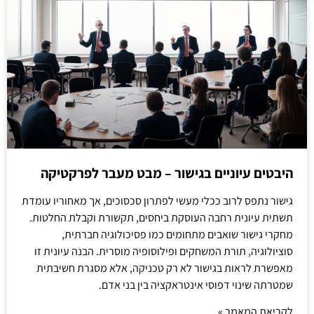
היבטים עיוניים בגישור – מבט מעבר לפרקטיקה
גישור נתפס לרוב ככלי מעשי לפתרון סכסוכים, אך מאחוריו עומדת
תשתית עיונית רחבה העוסקת ביחסים, תקשורת וקבלת החלטות.
מחקרי גישור שואבים מתחומים כמו פסיכולוגיה חברתית,
סוציולוגיה, תורת המשחקים ופילוסופיה מוסרית. הבנה עיונית זו
מאפשרת לראות בגישור לא רק טכניקה, אלא מסגרת חשיבתית
שמטרתה שינוי דפוסי אינטראקציה בין בני אדם.
לקריאת המאמר »