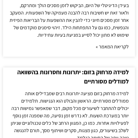
בעידן הדיגיטלי של היום, הביקוש לזמן מסכים הולך ומתרקם,
ולאור זאת יש חשיבות רבה להבנה מעמיקה של השפעותיו. המעקב
אחר זמן מסכים חיוני כדי להבין את ההשפעות על הבריאות הפיזית
והנפשית, כמו גם על התפתחות הילד. זיהוי סימנים מוקדמים של
שימוש לא מתון יכול לסייע במניעת בעיות עתידיות.
לקריאת המאמר »
למידה מרחוק בזום: יתרונות וחסרונות בהשוואה
למודלים מסורתיים
למידה מרחוק בזום מציעה יתרונות רבים שמבדילים אותה
ממודלים מסורתיים. הראשון והבולט הוא הנגישות. תלמידים
יכולים להתחבר לשיעורים מכל מקום, דבר שמאפשר גמישות רבה
יותר במערכת השעות. לא נדרש זמן נסיעה, מה שמפנה זמן נוסף
לפעילויות אחרות. כמו כן, המגוון הרחב של כלים טכנולוגיים שניתן
לשלב בשיעורים, כגון מצגות, סקרים ושיתוף מסך, תורם להנגשה
טובה יותר של החומר הנלמד.