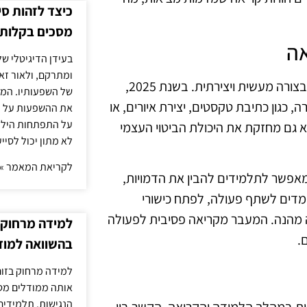
כיצד לזהות ס
מסכים בקלות
אה
בעידן הדיגיטלי של
ומתרקם, ולאור זא
סדנאות קריאה מציעות לתלמידים הזדמנות לחוות את הספרים בצורה מעשית ויצירתית. בשנת 2025,
של השפעותיו. המעק
 כגון כתיבת טקסטים, יצירת איורים, או
את ההשפעות על הב
על התפתחות הילד.
לא גם מחזקת את היכולת הביטוי העצמי
לא מתון יכול לסיי
לקריאת המאמר »
אפשר לתלמידים להבין את הדמויות,
ומדים לשתף פעולה, לפתח כישורי
אה מהנה. המעבר מקריאה פסיבית לפעולה
למידה מרחוק ב
.
בהשוואה למוד
למידה מרחוק בזום
אותה ממודלים מסו
הנגישות. תלמידים