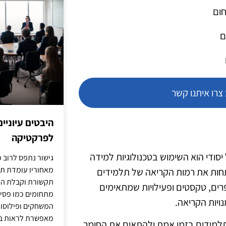
חום
ם
רו איתנו קשר
היבטים עיוניי
לפרקטיקה
יל יסודי הוא השימוש בטכנולוגיות למידה
גישור נתפס לרוב כ
מאחוריו עומדת תש
חות את רמות הקריאה של תלמידים
תקשורת וקבלת החל
רים, טקסטים ופעילויות שמתאימים
מתחומים כמו פסיכו
ויות הקריאה.
המשחקים ופילוסופי
מאפשרת לראות בג
למידים בזמן אמת ולהתאים את החומר