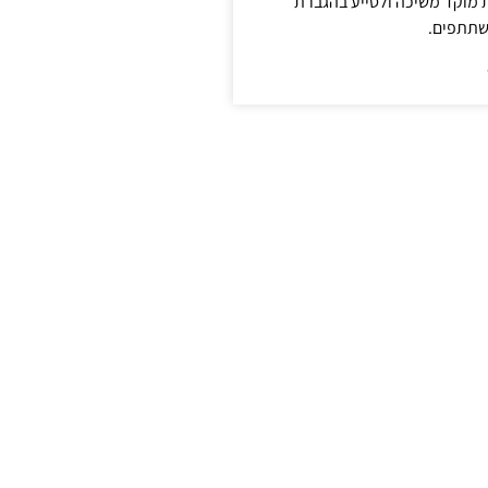
ת מוקד משיכה ולסייע בהגברת
שתתפים.