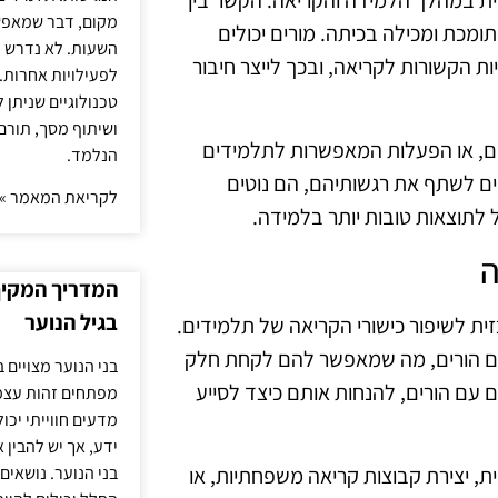
הרגשית במהלך הלמידה והקריאה. הקשר בין
מקום, דבר שמאפש
תומכת ומכילה בכיתה. מורים יכולים
השעות. לא נדרש ז
 הקשורות לקריאה, ובכך לייצר חיבור
לפעילויות אחרות. 
טכנולוגיים שניתן 
ושיתוף מסך, תורם
פרים, או הפעלות המאפשרות לתלמידים
הנלמד.
ם לשתף את רגשותיהם, הם נוטים
לקריאת המאמר »
לתוצאות טובות יותר בלמידה.
ה
המדריך המקיף 
בגיל הנוער
ת לשיפור כישורי הקריאה של תלמידים.
ולה עם הורים, מה שמאפשר להם לקחת חלק
בני הנוער מצויים 
 עם הורים, להנחות אותם כיצד לסייע
מפתחים זהות עצמי
מדעים חווייתי יכ
ידע, אך יש להבין 
ת, יצירת קבוצות קריאה משפחתיות, או
בני הנוער. נושאים 