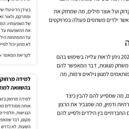
בעידן הדיגיטלי של
דוק ועל אוצר מילים, מה שמחזק את
ומתרקם, ולאור זא
כאשר ילדים משתפים פעולה בפרויקטים
של השפעותיו. המעק
את ההשפעות על הב
על התפתחות הילד.
לא מתון יכול לסיי
לקריאת המאמר »
משחקי תפקידים הם כלי חינוכי מצוין לשיפור האנגלית, ובשנת 2025 ניתן לראות עלייה בשימוש בהם
ת משחק מגוונות, דבר המאפשר להם
ותאמים למגוון גילאים ורמות, מה
למידה מרחוק ב
בהשוואה למוד
ם, מה שמסייע להם להבין כיצד
למידה מרחוק בזום
ות ודמיון, מה שמגביר את הרצון
אותה ממודלים מסו
 החברתיים בין הילדים ולסייע להם
הנגישות. תלמידים
מקום, דבר שמאפש
השעות. לא נדרש ז