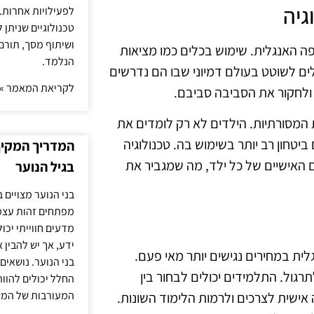
גיה
לפעילויות אחרות. 
טכנולוגיים שניתן 
ושיתוף מסך, תורם
 השפה האנגלית. שימוש בכלים כמו מציאות
הנלמד.
ולים לשוטט בעולם דמיוני שבו הם נדרשים
לקריאת המאמר »
ולחקור את הסביבה סביבם.
 המסורתיות. הילדים לא רק לומדים את
טחון רב יותר בשימוש בה. טכנולוגיה
המדריך המקיף 
האישיים של כל ילד, מה שמגביר את
בגיל הנוער
בני הנוער מצויים 
מפתחים זהות עצמי
מדעים חווייתי יכ
ידע, אך יש להבין 
אנגלית במחירים נגישים יותר מאי פעם.
בני הנוער. נושאים 
גול. התלמידים יכולים לבחור בין
החלל יכולים להוו
המעורבות של המ
ישית לצרכים ולרמות הלימוד השונות.