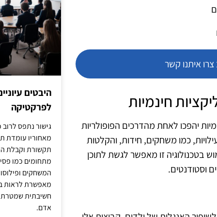
ם
רו איתנו קשר
היבטים עיוניי
קציות חינמיות
לפרקטיקה
 חינמיות יהפכו לאחת מהדרכים הפופולריות
גישור נתפס לרוב כ
מאחוריו עומדת תש
ילויות, כמו משחקים, חידות, והקלטות
תקשורת וקבלת החל
ש בטכנולוגיה זו מאפשר לגשת לתוכן
מתחומים כמו פסיכו
ם וסטודנטים.
המשחקים ופילוסופי
מאפשרת לראות בג
חשיבתית שמטרתה ש
אדם.
שיפור האנגלית של ילדים. קבוצות אלו