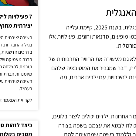
האנגלית
7 פעילויות ל
יצירתית מחוץ
אחת הדרכים היעילות לשיפור האנגלית היא חשיפה לתרבות האנגלית. בשנת 2025, קיימת עלייה
מופעים, סדנאות וחוגים. פעילויות אלו
חשיבה יצירתית היא
ורמלית.
בגיל ההתבגרות. ה
בדרכים חדשניות, 
א גם מעשירה את החוויה התרבותית של
הבנה מעמיקה של ה
תורמת להצלחה בלי
לית, דבר שמגביר את המוטיבציה שלהם
מיומנויות חברתיות
נת להיכרויות עם ילדים אחרים, מה
חשיבה יצירתית עש
בעתיד.
לקריאת המאמר »
האחרונות. ילדים יכולים ליצור בלוגים,
כיצד לזהות ס
יכולת לבטא את עצמם בשפה בצורה
מסכים בקלות
להם וללמוד בשיטה שמתאימה להם.