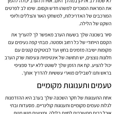
לא שמת לב אליהן במהלך היום. אווירת הערב יכולה להפוך
את המראות המוכרים למשהו חדש וקסום. שימו לב לפרטים
המורכבים של האדריכלות, למשחקי האור והצללים וליופי
השקט של הלילה.
סיור בשכונה שלך בשעות הערב מאפשר לך להעריך את
הקסם הייחודי של כל רחוב וסמטה. מבתי קפה נעימים עם
מקומות ישיבה מזמינים בחוץ ועד לבוטיקים קטנים עם
חלונות נוצצים, יש תחושה של אינטימיות ונעימות שרק הערב
יכול להציע. קח את הזמן שלך לשוטט ללא יעד ספציפי
בראש ותנו לשבילים מוארי עששיות להדריך אותך.
טעמים ותענוגות מקומיים
אחת התענוגות של חקר השכונה שלך בערב היא ההזדמנות
לגלות טעמים מקומיים ותענוגות קולינריים. מסעדות ובתי
אוכל רבים מתעוררים לחיים בלילה, ומציעים מגוון מנות