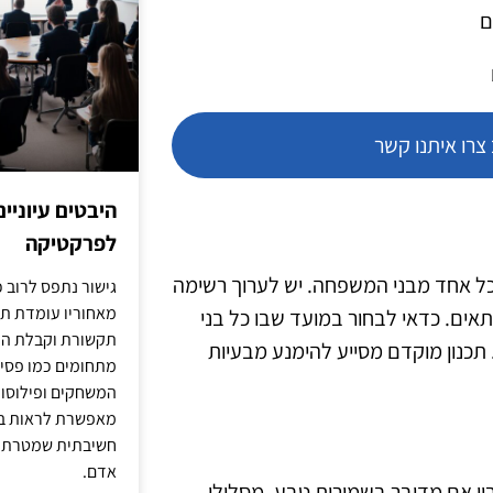
ם
רו איתנו קשר
היבטים עיוניי
לפרקטיקה
ל אחד מבני המשפחה. יש לערוך רשימה
גישור נתפס לרוב כ
מאחוריו עומדת תש
 מתאים. כדאי לבחור במועד שבו כל בני
תקשורת וקבלת החל
תכנון מוקדם מסייע להימנע מבעיות
מתחומים כמו פסיכו
המשחקים ופילוסופי
מאפשרת לראות בג
חשיבתית שמטרתה ש
אדם.
ן אם מדובר בשמורות טבע, מסלולי