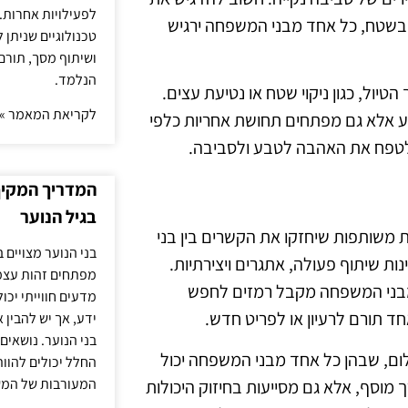
לפעילויות אחרות. 
בשטח, כל אחד מבני המשפחה ירגיש
טכנולוגיים שניתן 
ושיתוף מסך, תורם
הנלמד.
יול, כגון ניקוי שטח או נטיעת עצים.
לקריאת המאמר »
דע אלא גם מפתחים תחושת אחריות כלפי
 לטפח את האהבה לטבע ולסביבה.
המדריך המקיף 
בגיל הנוער
 משותפות שיחזקו את הקשרים בין בני
בני הנוער מצויים 
ת שיתוף פעולה, אתגרים ויצירתיות.
מפתחים זהות עצמי
 מבני המשפחה מקבל רמזים לחפש
מדעים חווייתי יכ
ד תורם לרעיון או לפריט חדש.
ידע, אך יש להבין 
בני הנוער. נושאים 
ילום, שבהן כל אחד מבני המשפחה יכול
החלל יכולים להוו
המעורבות של המ
 מוסף, אלא גם מסייעות בחיזוק היכולות