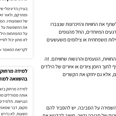
בעידן הדיגיטלי של
ומתרקם, ולאור זא
של השפעותיו. המעק
ף את החוויות והזיכרונות שנצברו
את ההשפעות על הב
רגעים המיוחדים, החל מהנופים
על התפתחות הילד.
עילות משפחתית או צילומים משעשעים
לא מתון יכול לסיי
לקריאת המאמר »
החוויות, הטעמים והרגשות שחוויתם. זה
תוך היומן ציורים או איורים של הילדים
למידה מרחוק ב
בים, אלא גם יחזקו את הקשרים
בהשוואה למוד
למידה מרחוק בזום
אותה ממודלים מסו
הנגישות. תלמידים
השמירה על הסביבה. יש להסביר להם
מקום, דבר שמאפש
השעות. לא נדרש ז
רים של סביבה נקייה. חשוב להדגיש את