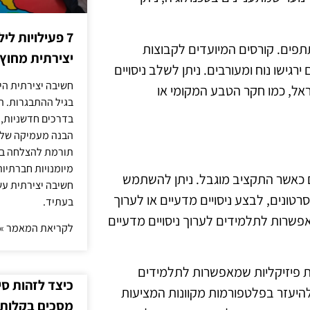
7 פעילויות ל
פים. קורסים המיועדים לקבוצות
יצירתית מחוץ
גישו נוח ומעורבים. ניתן לשלב ניסויים
חשיבה יצירתית היא
אל, כמו חקר הטבע המקומי או
בגיל ההתבגרות. ה
בדרכים חדשניות, 
הבנה מעמיקה של ה
תורמת להצלחה בלי
מיומנויות חברתיות
ם כאשר התקציב מוגבל. ניתן להשתמש
חשיבה יצירתית עש
טונים, לבצע ניסויים מדעיים או לערוך
בעתיד.
פשרות לתלמידים לערוך ניסויים מדעיים
לקריאת המאמר »
כות פיזיקליות שמאפשרות לתלמידים
כיצד לזהות ס
להיעזר בפלטפורמות מקוונות המציעות
מסכים בקלות