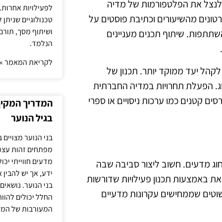
 לנצל את הפלטפורמות של מדיה
לפעילויות אחרות. 
סרטונים מהשיעורים וכתיבת פוסטים על
טכנולוגיים שניתן 
ושיתוף מסך, תורם
שתתפות. שיתוף תכנים מעניינים
הנלמד.
לקריאת המאמר »
לקהל יעד ממוקד יותר. תכנון של
חוג. הפעלת תחרויות במדיה החברתית
ים קטנים כמו ערכות ניסויים או ספרי
המדריך המקיף 
בגיל הנוער
בני הנוער מצויים 
מפתחים זהות עצמי
מדעים חווייתי יכ
וג מדעים. חשוב ליצור סביבה שבה
ידע, אך יש להבין 
זאת באמצעות תכנון פעילויות שדורשות
בני הנוער. נושאים 
פשוטים שממחישים עקרונות מדעיים
החלל יכולים להוו
המעורבות של המ