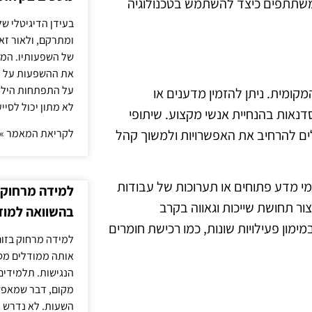
המשתתפים כיצד להשתמש בטכנולוגיה
בעידן הדיגיטלי של
ומתרקם, ולאור זא
של השפעותיו. המעק
את ההשפעות על הב
על התפתחות הילד.
מקומית. ניתן להזמין מדענים או
לא מתון יכול לסיי
נאות בהנחיית אנשי מקצוע. שיתופי
לים להרחיב את האפשרויות ולמשוך קהל
לקריאת המאמר »
ימי מדע פתוחים או תערוכות של עבודות
למידה מרחוק ב
ור תחושת שייכות וגאווה בקרב
בהשוואה למוד
מון פעילויות שונות, כמו רכישת חומרים
למידה מרחוק בזום
אותה ממודלים מסו
הנגישות. תלמידים
מקום, דבר שמאפש
השעות. לא נדרש ז