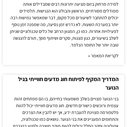
למידה מרחוק בזום מציעה יתרונות רבים שמבדילים אותה
ממודלים מסורתיים. הראשון והבולט הוא הנגישות. תלמידים
יכולים להתחבר לשיעורים מכל מקום, דבר שמאפשר גמישות רבה
יותר במערכת השעות. לא נדרש זמן נסיעה, מה שמפנה זמן נוסף
לפעילויות אחרות. כמו כן, המגוון הרחב של כלים טכנולוגיים שניתן
לשלב בשיעורים, כגון מצגות, סקרים ושיתוף מסך, תורם להנגשה
טובה יותר של החומר הנלמד.
לקריאת המאמר »
המדריך המקיף לפיתוח חוג מדעים חווייתי בגיל
הנוער
בני הנוער מצויים בשלב משמעותי בחייהם, בו הם מפתחים זהות
עצמית ורוכשים כישורים חדשים. חוג מדעים חווייתי יכול להוות
פלטפורמה מצוינת להעברת ידע, אך יש להבין את הצרכים
והתחומים המעניינים את בני הנוער. נושאים כמו טכנולוגיה,
אקולוגיה וחקר החלל יכולים להוות מוקד משיכה ולסייע בהגברת