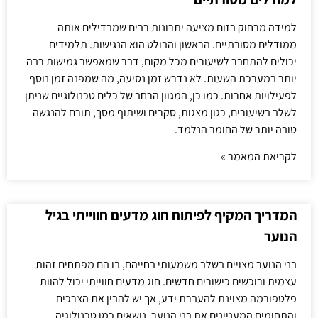
למידה מרחוק בזום מציעה יתרונות רבים שמבדילים אותה
ממודלים מסורתיים. הראשון והבולט הוא הנגישות. תלמידים
יכולים להתחבר לשיעורים מכל מקום, דבר שמאפשר גמישות רבה
יותר במערכת השעות. לא נדרש זמן נסיעה, מה שמפנה זמן נוסף
לפעילויות אחרות. כמו כן, המגוון הרחב של כלים טכנולוגיים שניתן
לשלב בשיעורים, כגון מצגות, סקרים ושיתוף מסך, תורם להנגשה
טובה יותר של החומר הנלמד.
לקריאת המאמר »
המדריך המקיף לפיתוח חוג מדעים חווייתי בגיל
הנוער
בני הנוער מצויים בשלב משמעותי בחייהם, בו הם מפתחים זהות
עצמית ורוכשים כישורים חדשים. חוג מדעים חווייתי יכול להוות
פלטפורמה מצוינת להעברת ידע, אך יש להבין את הצרכים
והתחומים המעניינים את בני הנוער. נושאים כמו טכנולוגיה,